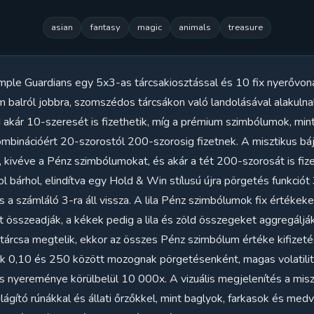
asian
fantasy
magic
animals
treasure
emple Guardians egy 5x3-as tárcsakiosztással és 10 fix nyerővon
balról jobbra, szomszédos tárcsákon való landolásával alakulna
d akár 10-szeresét is fizethetik, míg a prémium szimbólumok, min
mbinációért 20-szorostól 200-szorosig fizetnek. A misztikus báj
 kivéve a Pénz szimbólumokat, és akár a tét 200-szorosát is fizet
bárhol, elindítva egy Hold & Win stílusú újra pörgetés funkciót 
a számláló 3-ra áll vissza. A lila Pénz szimbólumok fix értékeke
et összeadják, a kékek pedig a lila és zöld összegeket aggregálják
 tárcsa megtelik, ekkor az összes Pénz szimbólum értéke kifizet
étek 0,10 és 250 között mozognak pörgetésenként, magas volati
is nyereménye körülbelül 10 000x. A vizuális megjelenítés a mis
lágító rúnákkal és állati őrzőkkel, mint baglyok, farkasok és me