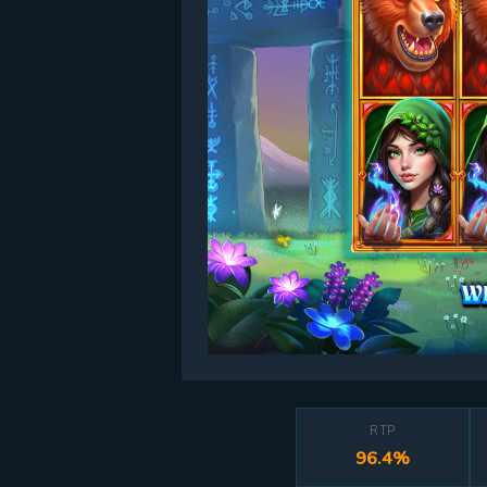
RTP
96.4%