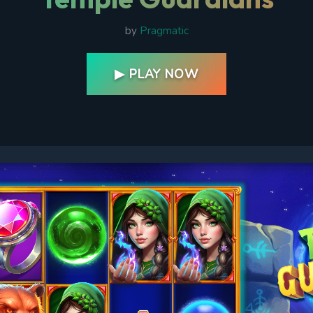
by
Pragmatic
▶ PLAY NOW