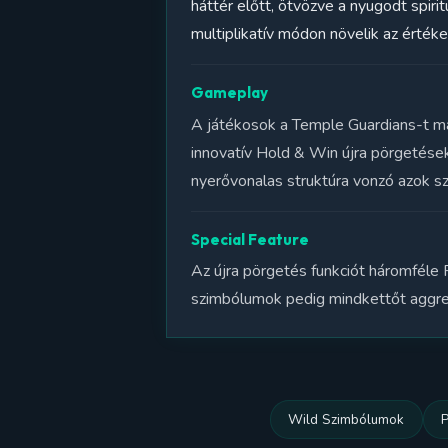
háttér előtt, ötvözve a nyugodt spiri
multiplikatív módon növelik az értéke
Gameplay
A játékosok a Temple Guardians-t mag
innovatív Hold & Win újra pörgetése
nyerővonalas struktúra vonzó azok sz
Special Feature
Az újra pörgetés funkciót háromféle 
szimbólumok pedig mindkettőt aggreg
Wild Szimbólumok
P