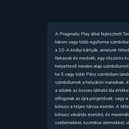
A Pragmatic Play által fejlesztett T
három vagy több egyforma szimbólum 
a 10-A királyi kártyák, amelyek téte
farkasok és medvék, egy ötszörös ko
helyettesít minden alap szimbólumot,
ha 5 vagy több Pénz szimbólum landol 
szimbólumok a helyükön maradnak, és 
a zöldek az összes látható lila érték
elfogynak az újra pörgetések, vagy a
bónusz a teljes tárcsa esetén. A t
bónusz vásárlás esetén), és maximál
szellemekkel, kozmikus elemekkel, vi