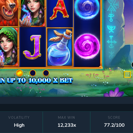
VOLATILITY
MAX WIN
SCORE
High
12,233x
77.2/100