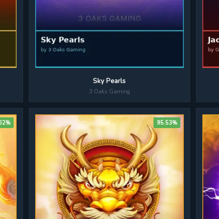
Sky Pearls
3 Oaks Gaming
.62%
95.53%