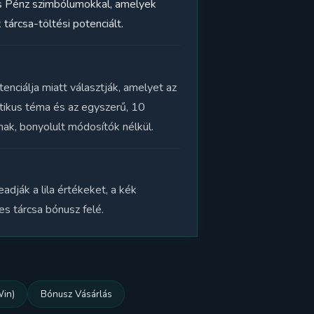
ikus Pénz szimbólumokkal, amelyek
tárcsa-töltési potenciált.
nciálja miatt választják, amelyet az
tikus téma és az egyszerű, 10
nak, bonyolult módosítók nélkül.
dják a lila értékeket, a kék
s tárcsa bónusz felé.
Win)
Bónusz Vásárlás