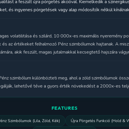
tualitást a feszült újra pörgetés akcióval. Kiemelkedik a szinerg
ket, és ingyenes pörgetések vagy alap módosítók nélkül kínálnak 
as volatilitása és szilárd, 10 000x-es maximális nyeremény pote
k és az értékeket felhalmozó Pénz szimbólumok hajtanak. A misz
ámára, akik feszült, magas jutalmakkal kecsegtető hajszára vágy
Pénz szimbólum különbözteti meg, ahol a zöld szimbólumok összea
álják, lehetővé téve a gyors érték növekedést a 2000x-es telje
FEATURES
énz Szimbólumok (Lila, Zöld, Kék)
Újra Pörgetés Funkció (Hold & 