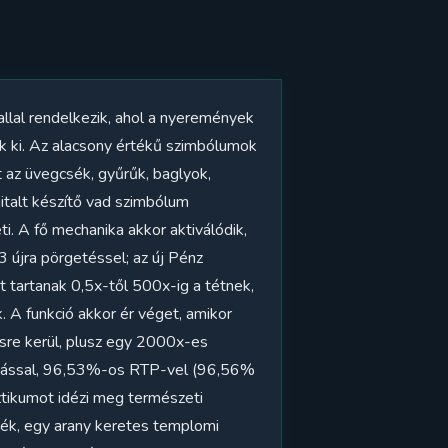
allal rendelkezik, ahol a nyeremények
k ki. Az alacsony értékű szimbólumok
t az üvegcsék, gyűrűk, baglyok,
italt készítő vad szimbólum
i. A fő mechanika akkor aktiválódik,
3 újra pörgetéssel; az új Pénz
t tartanak 0,5x-től 500x-ig a tétnek,
. A funkció akkor ér véget, amikor
ésre kerül, plusz egy 2000x-es
litással, 96,53%-os RTP-vel (96,56%
ztikumot idézi meg természeti
dvék, egy arany keretes templomi