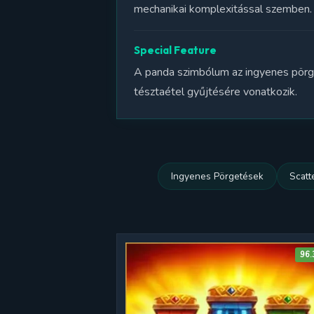
mechanikai komplexitással szemben.
Special Feature
A panda szimbólum az ingyenes pörge
tésztaétel gyűjtésére vonatkozik.
Ingyenes Pörgetések
Scatt
96