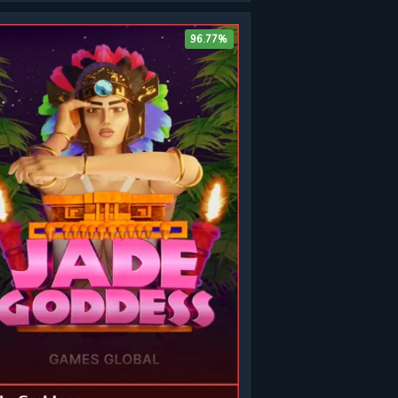
96.77%