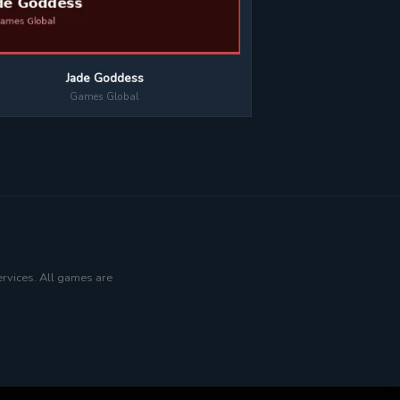
Jade Goddess
Games Global
ervices. All games are