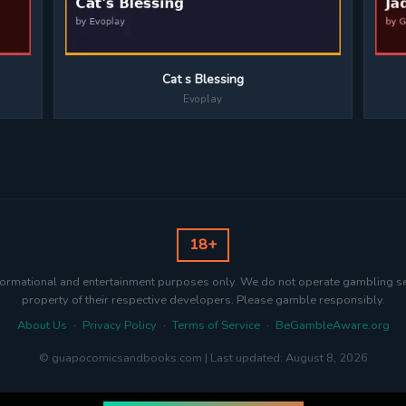
Cat s Blessing
Evoplay
18+
nformational and entertainment purposes only. We do not operate gambling s
property of their respective developers. Please gamble responsibly.
About Us
·
Privacy Policy
·
Terms of Service
·
BeGambleAware.org
© guapocomicsandbooks.com | Last updated: August 8, 2026