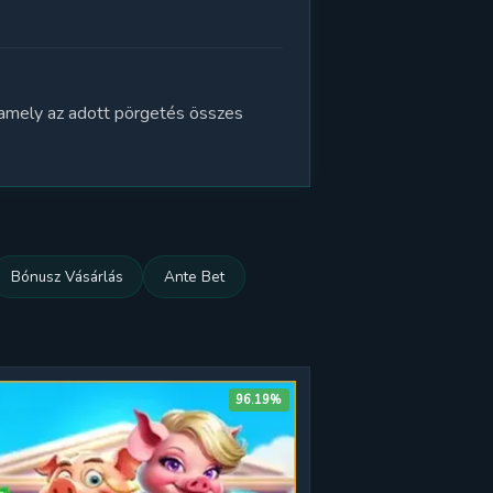
 amely az adott pörgetés összes
Bónusz Vásárlás
Ante Bet
96.19%