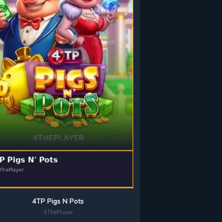
4TP Pigs N Pots
4ThePlayer