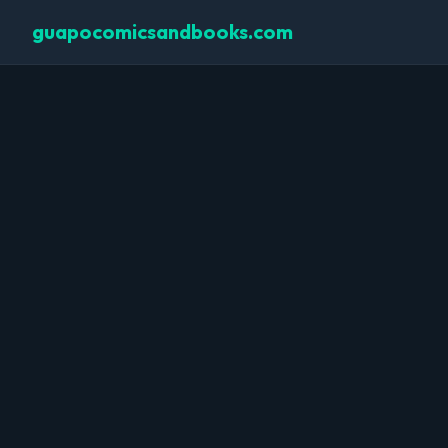
guapocomicsandbooks.com