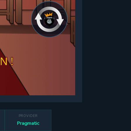
PROVIDER
Pragmatic