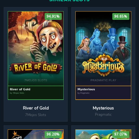
94.91%
96.65%
Mysterious
River of Gold
Pragmatic
7Mojos Slots
96.28%
97.07%