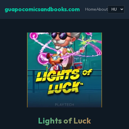
guapocomicsandbooks.com
Home
About
Lights of Luck