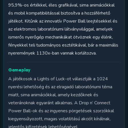
95,9%-os értékkel, éles grafikával, sima animációkkal
és mobil kompatibilitással biztosítva a hozzáférhető
játékot. Kitűnik az innovatív Power Ball leejtésekkel és
az elektromos laboratóriumi látványvilággal, amelyek
ismerős nyerőgép mechanikákat ötvöznek egy élénk,
fényekkel teli tudományos esztétikával, bár a maximális
nyeremények 1130x-ban vannak korlátozva.
Gameplay
A játékosok a Lights of Luck-ot választják a 1024
nyerési lehetőség és az elragadó laboratóriumi téma
miatt, sima animációkkal, amely kezdőknek és
veteránoknak egyaránt alkalmas. A Drop n’ Connect
Power Ball-ok és az ingyenes pörgetések szorzókkal
kiegyensúlyozott, magas volatilitású akciót kínálnak,
jelentős kifizetések lehetőségével.