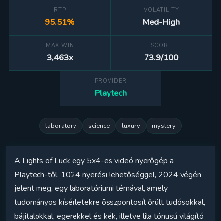
RTP
VOLATILITY
95.51%
Med-High
MAX WIN
SCORE
3,463x
73.9/100
PROVIDER
Playtech
laboratory
science
luxury
mystery
A Lights of Luck egy 5x4-es videó nyerőgép a
Playtech-től, 1024 nyerési lehetőséggel, 2024 végén
jelent meg, egy laboratóriumi témával, amely
tudományos kísérletekre összpontosít őrült tudósokkal,
bájitalokkal, egerekkel és kék, illetve lila tónusú világító