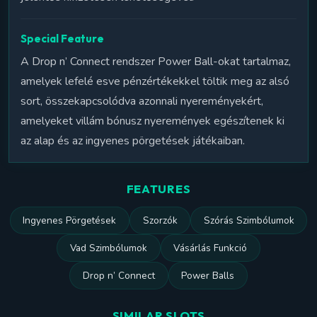
Special Feature
A Drop n’ Connect rendszer Power Ball-okat tartalmaz,
amelyek lefelé esve pénzértékekkel töltik meg az alsó
sort, összekapcsolódva azonnali nyereményekért,
amelyeket villám bónusz nyeremények egészítenek ki
az alap és az ingyenes pörgetések játékaiban.
FEATURES
Ingyenes Pörgetések
Szorzók
Szórás Szimbólumok
Vad Szimbólumok
Vásárlás Funkció
Drop n’ Connect
Power Balls
SIMILAR SLOTS