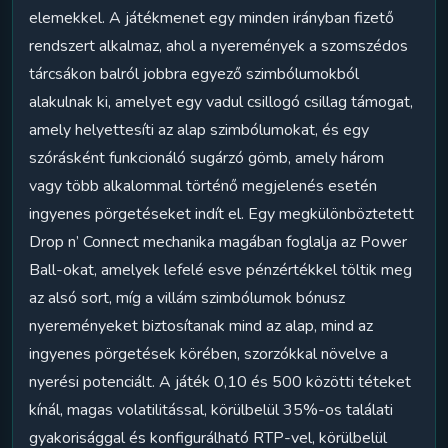
elemekkel. A játékmenet egy minden irányban fizető
rendszert alkalmaz, ahol a nyeremények a szomszédos
tárcsákon balról jobbra egyező szimbólumokból
alakulnak ki, amelyet egy vadul csillogó csillag támogat,
amely helyettesíti az alap szimbólumokat, és egy
szórásként funkcionáló sugárzó gömb, amely három
vagy több alkalommal történő megjelenés esetén
ingyenes pörgetéseket indít el. Egy megkülönböztetett
Drop n’ Connect mechanika magában foglalja az Power
Ball-okat, amelyek lefelé esve pénzértékkel töltik meg
az alsó sort, míg a villám szimbólumok bónusz
nyereményeket biztosítanak mind az alap, mind az
ingyenes pörgetések körében, szorzókkal növelve a
nyerési potenciált. A játék 0,10 és 500 közötti téteket
kínál, magas volatilitással, körülbelül 35%-os találati
gyakorisággal és konfigurálható RTP-vel, körülbelül