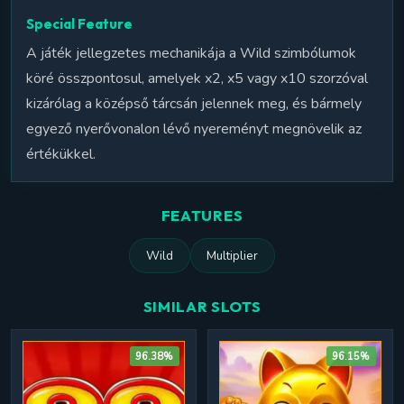
Special Feature
A játék jellegzetes mechanikája a Wild szimbólumok
köré összpontosul, amelyek x2, x5 vagy x10 szorzóval
kizárólag a középső tárcsán jelennek meg, és bármely
egyező nyerővonalon lévő nyereményt megnövelik az
értékükkel.
FEATURES
Wild
Multiplier
SIMILAR SLOTS
96.38%
96.15%