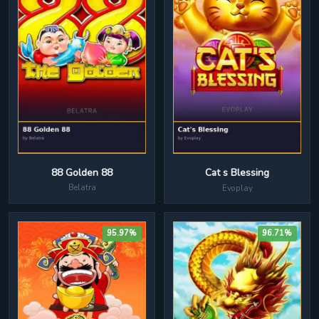
88 Golden 88
Cat s Blessing
Belatra
Evoplay
95.97%
96.71%