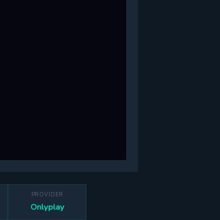
PROVIDER
Onlyplay