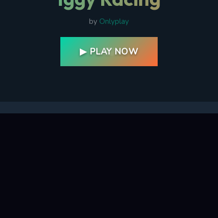
by
Onlyplay
▶ PLAY NOW