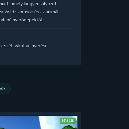
miatt, amely kiegyensúlyozott
a Wild szórások és az animált
-alapú nyerőgépektől.
 szét, váratlan nyerési
zók
96.52%