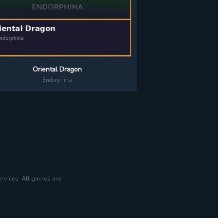
Oriental Dragon
Endorphina
ervices. All games are