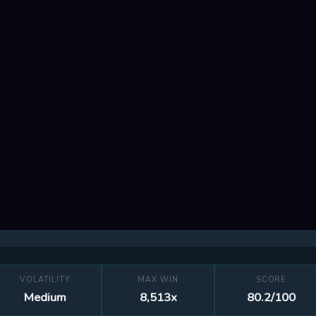
VOLATILITY
MAX WIN
SCORE
Medium
8,513x
80.2/100