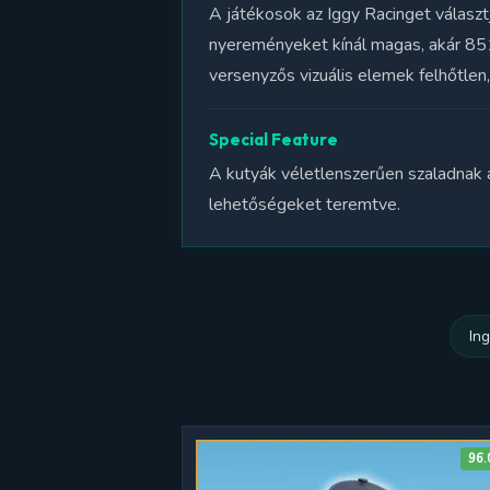
A játékosok az Iggy Racinget választ
nyereményeket kínál magas, akár 851
versenyzős vizuális elemek felhőtle
Special Feature
A kutyák véletlenszerűen szaladnak a
lehetőségeket teremtve.
In
96