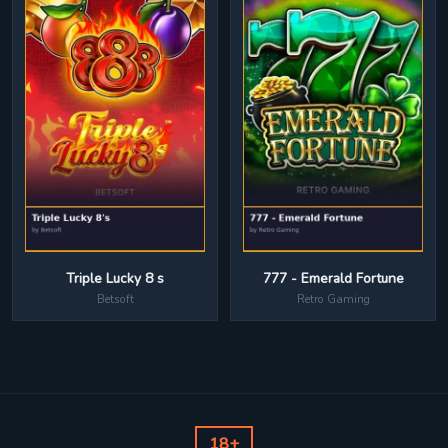
777 - Emerald Fortune
Triple Lucky 8 s
Retro Gaming
Betsoft
18+