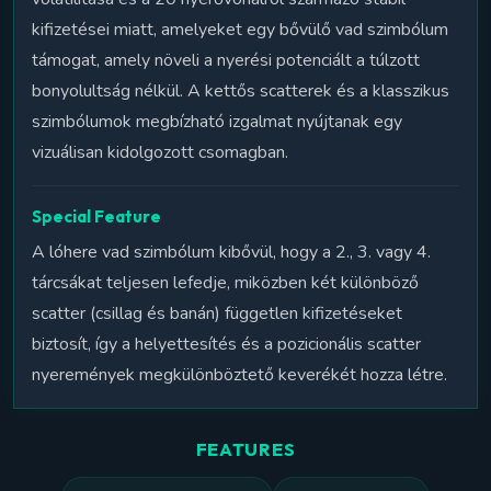
kifizetései miatt, amelyeket egy bővülő vad szimbólum
támogat, amely növeli a nyerési potenciált a túlzott
bonyolultság nélkül. A kettős scatterek és a klasszikus
szimbólumok megbízható izgalmat nyújtanak egy
vizuálisan kidolgozott csomagban.
Special Feature
A lóhere vad szimbólum kibővül, hogy a 2., 3. vagy 4.
tárcsákat teljesen lefedje, miközben két különböző
scatter (csillag és banán) független kifizetéseket
biztosít, így a helyettesítés és a pozicionális scatter
nyeremények megkülönböztető keverékét hozza létre.
FEATURES