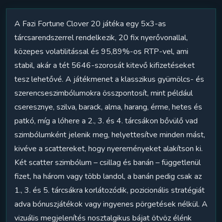
A Fazi Fortune Clover 20 játéka egy 5x3-as
tárcsarendszerrel rendelkezik, 20 fix nyerővonallal,
közepes volatilitással és 95,89%-os RTP-vel, ami
stabil, akár a tét 5646-szorosát kitevő kifizetéseket
tesz lehetővé. A játékmenet a klasszikus gyümölcs- és
szerencseszimbólumokra összpontosít, mint például
cseresznye, szilva, barack, alma, harang, érme, hetes és
patkó, míg a lóhere a 2., 3. és 4. tárcsákon bővülő vad
szimbólumként jelenik meg, helyettesítve minden mást,
kivéve a scattereket, hogy nyereményeket alakítson ki.
Két scatter szimbólum – csillag és banán – függetlenül
fizet, ha három vagy több landol, a banán pedig csak az
1., 3. és 5. tárcsákra korlátozódik, pozicionális stratégiát
adva bónuszjátékok vagy ingyenes pörgetések nélkül. A
vizuális megjelenítés nosztalgikus bájat ötvöz élénk