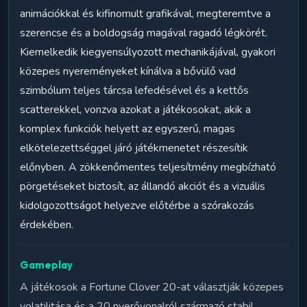
animációkkal és kifinomult grafikával, megteremtve a
szerencse és a boldogság magával ragadó légkörét.
Kiemelkedik kiegyensúlyozott mechanikájával, gyakori
közepes nyereményeket kínálva a bővülő vad
szimbólum teljes tárcsa lefedésével és a kettős
scatterekkel, vonzva azokat a játékosokat, akik a
komplex funkciók helyett az egyszerű, magas
elkötelezettséggel járó játékmenetet részesítik
előnyben. A zökkenőmentes teljesítmény megbízható
pörgetéseket biztosít, az állandó akciót és a vizuális
kidolgozottságot helyezve előtérbe a szórakozás
érdekében.
Gameplay
A játékosok a Fortune Clover 20-at választják közepes
volatilitása és a 20 nyerővonalról származó stabil