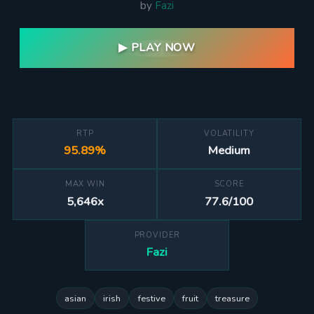
by
Fazi
▶ PLAY NOW
RTP
VOLATILITY
95.89%
Medium
MAX WIN
SCORE
5,646x
77.6/100
PROVIDER
Fazi
asian
irish
festive
fruit
treasure