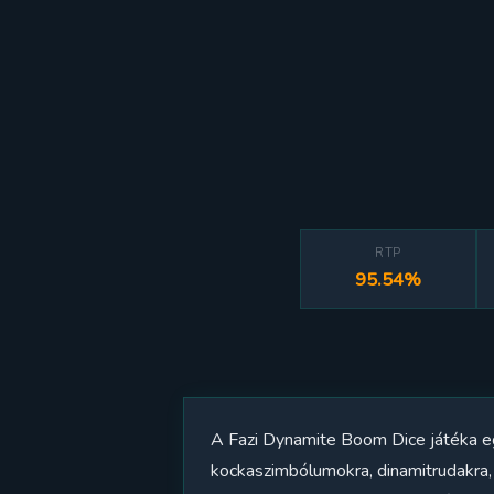
RTP
95.54%
A Fazi Dynamite Boom Dice játéka egy
kockaszimbólumokra, dinamitrudakra,