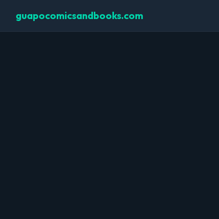
guapocomicsandbooks.com