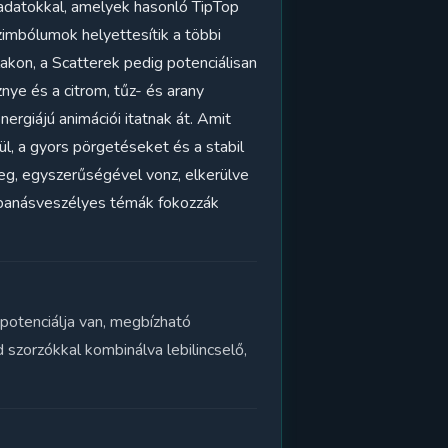
 adatokkal, amelyek hasonló TipTop
zimbólumok helyettesítik a többi
akon, a Scatterek pedig potenciálisan
nye és a citrom, tűz- és arany
rgiájú animációi itatnak át. Amit
ül, a gyors pörgetéseket és a stabil
eg, egyszerűségével vonz, elkerülve
bbanásveszélyes témák fokozzák
 potenciálja van, megbízható
 szorzókkal kombinálva lebilincselő,