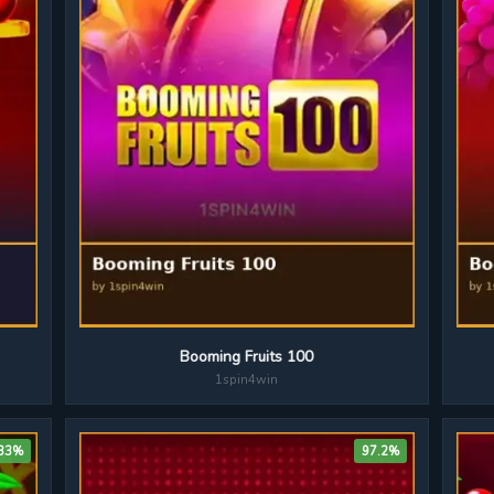
Booming Fruits 100
1spin4win
.33%
97.2%