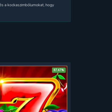
 és a kockaszimbólumokat, hogy
97.47%