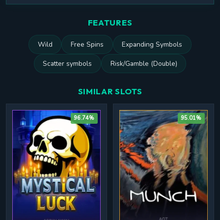
FEATURES
Wild
Free Spins
Expanding Symbols
Scatter symbols
Risk/Gamble (Double)
SIMILAR SLOTS
96.74%
95.01%