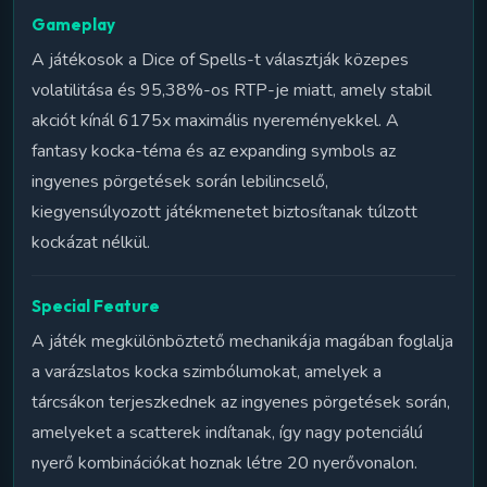
Gameplay
A játékosok a Dice of Spells-t választják közepes
volatilitása és 95,38%-os RTP-je miatt, amely stabil
akciót kínál 6175x maximális nyereményekkel. A
fantasy kocka-téma és az expanding symbols az
ingyenes pörgetések során lebilincselő,
kiegyensúlyozott játékmenetet biztosítanak túlzott
kockázat nélkül.
Special Feature
A játék megkülönböztető mechanikája magában foglalja
a varázslatos kocka szimbólumokat, amelyek a
tárcsákon terjeszkednek az ingyenes pörgetések során,
amelyeket a scatterek indítanak, így nagy potenciálú
nyerő kombinációkat hoznak létre 20 nyerővonalon.