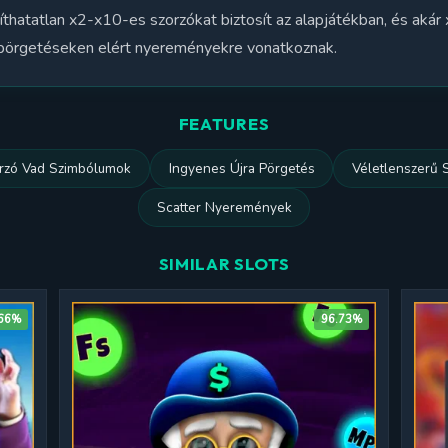
íthatatlan x2-x10-es szorzókat biztosít az alapjátékban, és aká
 pörgetéseken elért nyereményekre vonatkoznak.
FEATURES
rzó Vad Szimbólumok
Ingyenes Újra Pörgetés
Véletlenszerű 
Scatter Nyeremények
SIMILAR SLOTS
.66%
96.73%