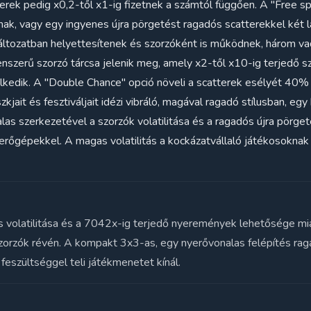
erek pedig x0,2-től x1-ig fizetnek a számtól függően. A "Free sp
nak, vagy egy ingyenes újra pörgetést ragadós scatterekkel két
 változatban helyettesítenek és szorzóként is működnek, három v
enszerű szorzó tárcsa jelenik meg, amely x2-től x10-ig terjedő sz
edik. A "Double Chance" opció növeli a scatterek esélyét 40% ex
kjait és fesztiváljait idézi vibráló, magával ragadó stílusban, eg
as szerkezetével a szorzók volatilitása és a ragadós újra pörge
rőgépekkel. A magas volatilitás a kockázatvállaló játékosoknak 
 volatilitása és a 7042x-ig terjedő nyeremények lehetősége miat
orzók révén. A kompakt 3x3-as, egy nyerővonalas felépítés rag
feszültséggel teli játékmenetet kínál.