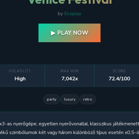
by
Evoplay
▶ PLAY NOW
VOLATILITY
MAX WIN
SCORE
High
7,042x
72.4/100
party
luxury
retro
3x3-as nyerőgépe, egyetlen nyerővonallal, klasszikus játékmenet
tékű szimbólumok két vagy három különböző típus esetén x0,5-ö