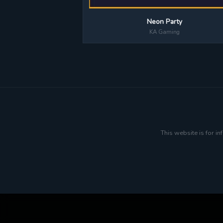
Neon Party
KA Gaming
This website is for i