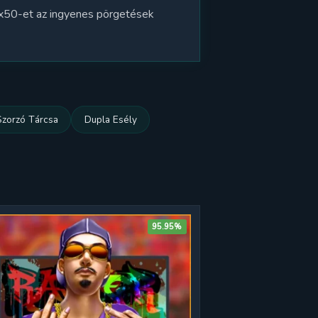
r x50-et az ingyenes pörgetések
Szorzó Tárcsa
Dupla Esély
95.95%