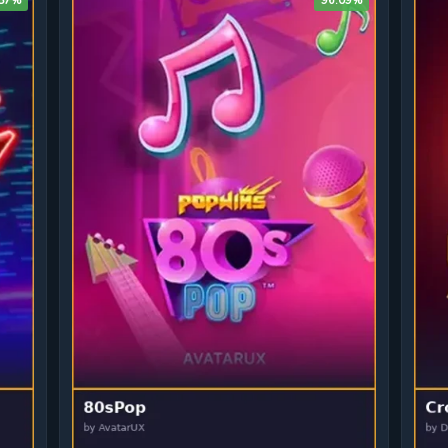
.87%
96.09%