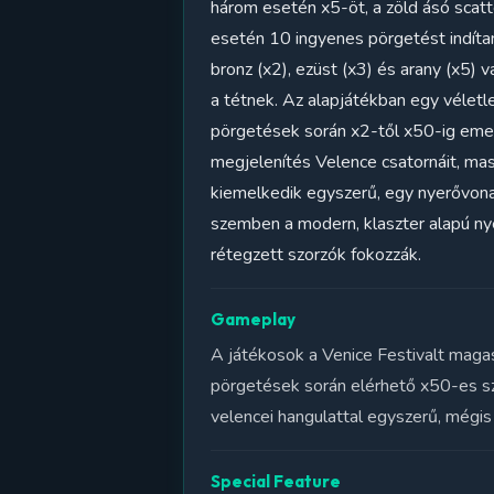
három esetén x5-öt, a zöld ásó scatt
esetén 10 ingyenes pörgetést indíta
bronz (x2), ezüst (x3) és arany (x5)
a tétnek. Az alapjátékban egy véletl
pörgetések során x2-től x50-ig emelk
megjelenítés Velence csatornáit, masz
kiemelkedik egyszerű, egy nyerővonal
szemben a modern, klaszter alapú nye
rétegzett szorzók fokozzák.
Gameplay
A játékosok a Venice Festivalt magas
pörgetések során elérhető x50-es sz
velencei hangulattal egyszerű, mégis 
Special Feature