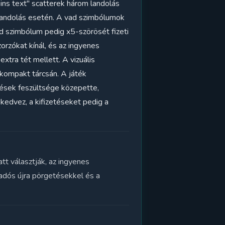
ins text" scatterek három landolás
 landolás esetén. A vad szimbólumok
ad szimbólum pedig x5-szörösét fizeti
orzókat kínál, és az ingyenes
tra tét mellett. A vizuális
y kompakt tárcsán. A játék
tések feszültsége közepette,
kedvez, a kifizetéseket pedig a
t választják, az ingyenes
adós újra pörgetésekkel és a