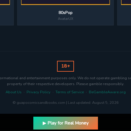
80sPop
AvatarUX
18+
nformational and entertainment purposes only. We do not operate gambling s
property of their respective developers. Please gamble responsibly.
About Us
·
Privacy Policy
·
Terms of Service
·
BeGambleAware.org
© guapocomicsandbooks.com | Last updated: August 5, 2026
▶ Play for Real Money