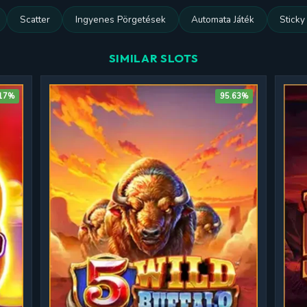
Scatter
Ingyenes Pörgetések
Automata Játék
Sticky
SIMILAR SLOTS
.17%
95.63%