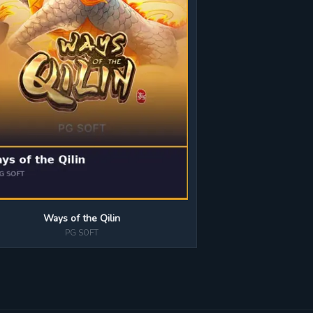
Ways of the Qilin
PG SOFT