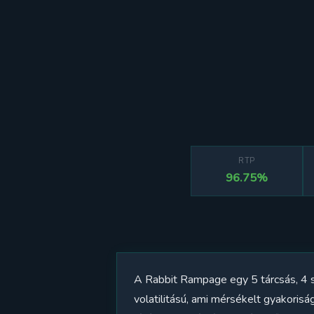
RTP
96.75%
A Rabbit Rampage egy 5 tárcsás, 4 s
volatilitású, ami mérsékelt gyakori