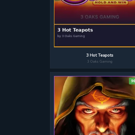
3 Hot Teapots
3 Oaks Gaming
9