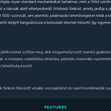
erőgép olyan standard mechanikákat tartalmaz, mint a Wild szim
 a tárcsák alatt elhelyezkedő Wintrack funkció, amely javítja a 
 500-szorosát, ami jelentős jutalmazási lehetőségeket kínál a köz
hető dizájnt hangsúlyozza a bonyolult elemek helyett, így egyene
játékosokat szólítja meg, akik kiegyensúlyozott nyerési gyakori
l. A közepes volatilitású struktúra, jelentős maximális nyeremény
ti lehetőség között.
k funkció fokozott vizuális visszajelzést és nyerő kombinációk ny
FEATURES