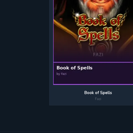
Book of Spells
Fazi