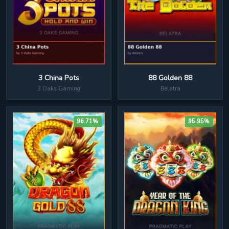
3 China Pots
88 Golden 88
3 Oaks Gaming
Belatra
96.71%
95.95%