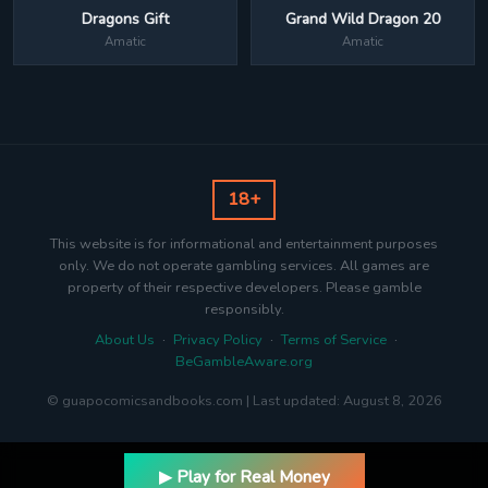
Dragons Gift
Grand Wild Dragon 20
Amatic
Amatic
18+
This website is for informational and entertainment purposes
only. We do not operate gambling services. All games are
property of their respective developers. Please gamble
responsibly.
About Us
·
Privacy Policy
·
Terms of Service
·
BeGambleAware.org
© guapocomicsandbooks.com | Last updated: August 8, 2026
▶ Play for Real Money