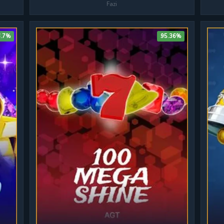
Fazi
6.7%
95.36%