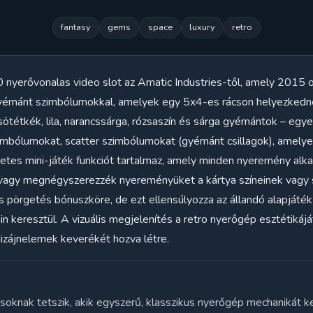
fantasy
gems
space
luxury
retro
0 nyerővonalas video slot az Amatic Industries-től, amely 2015 
 gyémánt szimbólumokkal, amelyek egy 5x4-es rácson helyezkedn
 sötétkék, lila, narancssárga, rózsaszín és sárga gyémántok – e
imbólumokat, scatter szimbólumokat (gyémánt csillagok), amelye
gzetes mini-játék funkciót tartalmaz, amely minden nyeremény alka
vagy megnégyszerezzék nyereményüket a kártya színeinek vagy 
 pörgetés bónuszköre, de ezt ellensúlyozza az állandó alapjáté
in keresztül. A vizuális megjelenítés a retro nyerőgép esztétiká
 dizájnelemek keverékét hozva létre.
soknak tetszik, akik egyszerű, klasszikus nyerőgép mechanikát k