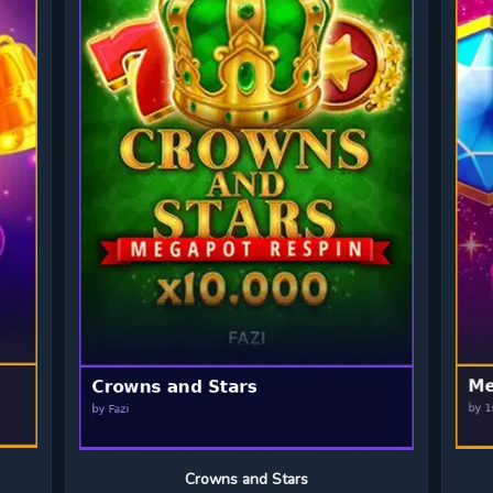
Crowns and Stars