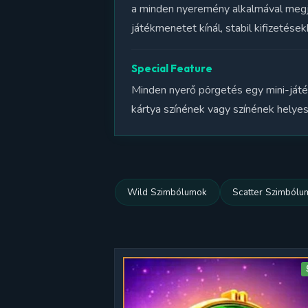
a minden nyeremény alkalmával megje
játékmenetet kínál, stabil kifizetés
Special Feature
Minden nyerő pörgetés egy mini-játé
kártya színének vagy színének helye
Wild Szimbólumok
Scatter Szimbólu