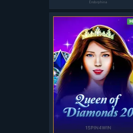
Endorphina
9