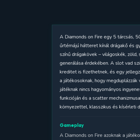
A Diamonds on Fire egy 5 tárcsás, 5
űrtémájú hátteret kínál drágakő és
színű drágakövek – világoskék, zöld,
generálása érdekében. A slot vad sz
kreditet is fizethetnek, és egy jelle
a játékosoknak, hogy megduplázzák 
játéknak nincs hagyományos ingyenes
funkcióján és a scatter mechanizmusa
környezettel, klasszikus és kísérleti
Gameplay
A Diamonds on Fire azoknak a játéko