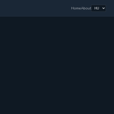
Home
About