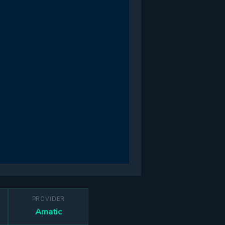
PROVIDER
Amatic