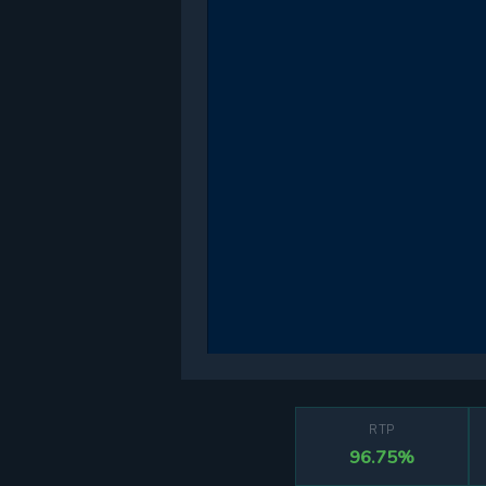
RTP
96.75%