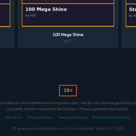
100 Mega Shine
AGT
18+
nformational and entertainment purposes only. We do not operate gambling s
property of their respective developers. Please gamble responsibly.
About Us
·
Privacy Policy
·
Terms of Service
·
BeGambleAware.org
© guapocomicsandbooks.com | Last updated: August 5, 2026