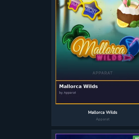
Mallorca Wilds
Apparat