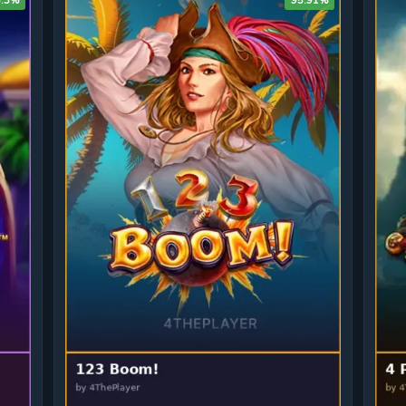
5.3%
95.91%