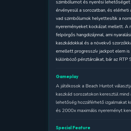
szimbólumot és nyerési lehetőséget 
érvényesül a sorozatban, és elérheti
vad szimbólumok helyettesítik a normá
nyereményeket kockázat mellett. A ny
felpörgős hangdizájnnal, ami nyaralá
kaszkádokkal és a növekvő szorzókkal
emellett progresszív jackpot elem i
különböző pénztárcákat, bár az RTP
Gameplay
A játékosok a Beach Huntot választjá
kaszkád sorozatokon keresztül mind 
lehetőség hozzáférhető izgalmakat k
és 2000x maximális nyereményt ker
Special Feature