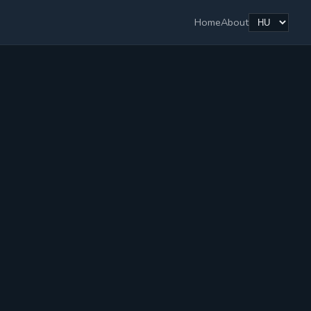
Home
About