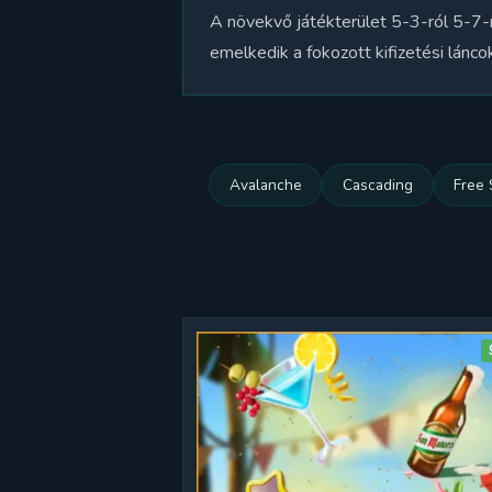
A növekvő játékterület 5-3-ról 5-7-
emelkedik a fokozott kifizetési lánc
Avalanche
Cascading
Free 