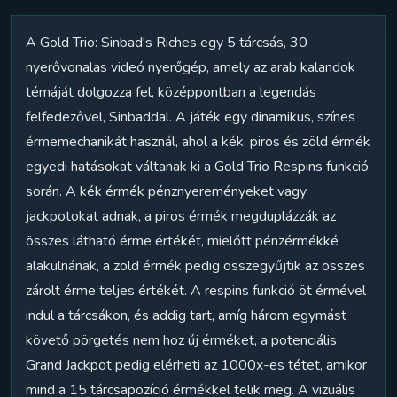
A Gold Trio: Sinbad's Riches egy 5 tárcsás, 30
nyerővonalas videó nyerőgép, amely az arab kalandok
témáját dolgozza fel, középpontban a legendás
felfedezővel, Sinbaddal. A játék egy dinamikus, színes
érmemechanikát használ, ahol a kék, piros és zöld érmék
egyedi hatásokat váltanak ki a Gold Trio Respins funkció
során. A kék érmék pénznyereményeket vagy
jackpotokat adnak, a piros érmék megduplázzák az
összes látható érme értékét, mielőtt pénzérmékké
alakulnának, a zöld érmék pedig összegyűjtik az összes
zárolt érme teljes értékét. A respins funkció öt érmével
indul a tárcsákon, és addig tart, amíg három egymást
követő pörgetés nem hoz új érméket, a potenciális
Grand Jackpot pedig elérheti az 1000x-es tétet, amikor
mind a 15 tárcsapozíció érmékkel telik meg. A vizuális