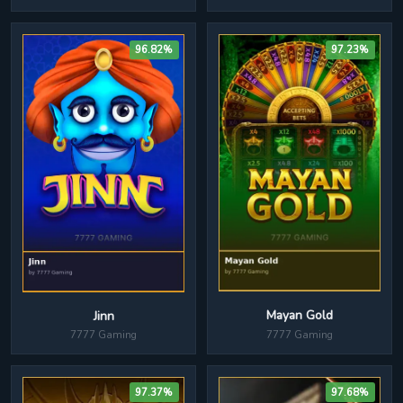
96.82%
97.23%
Mayan Gold
Jinn
7777 Gaming
7777 Gaming
97.37%
97.68%