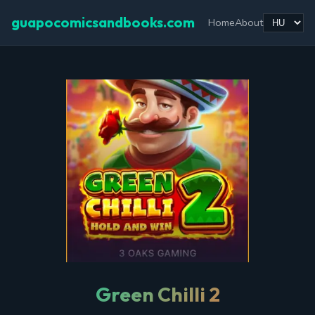
guapocomicsandbooks.com
Home
About
Green Chilli 2