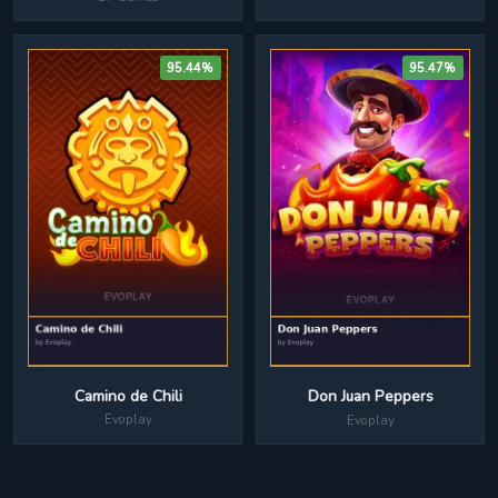
95.44%
95.47%
Camino de Chili
Don Juan Peppers
Evoplay
Evoplay