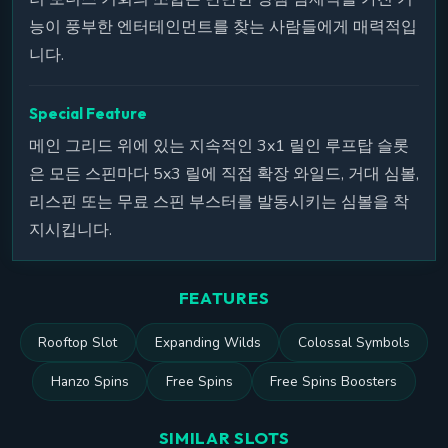
능이 풍부한 엔터테인먼트를 찾는 사람들에게 매력적입
니다.
Special Feature
메인 그리드 위에 있는 지속적인 3x1 릴인 루프탑 슬롯
은 모든 스핀마다 5x3 릴에 직접 확장 와일드, 거대 심볼,
리스핀 또는 무료 스핀 부스터를 발동시키는 심볼을 착
지시킵니다.
FEATURES
Rooftop Slot
Expanding Wilds
Colossal Symbols
Hanzo Spins
Free Spins
Free Spins Boosters
SIMILAR SLOTS