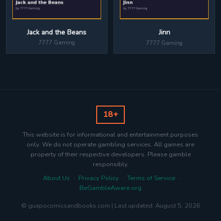
Jack and the Beans
Jinn
7777 Gaming
7777 Gaming
18+
This website is for informational and entertainment purposes
only. We do not operate gambling services. All games are
property of their respective developers. Please gamble
responsibly.
About Us
·
Privacy Policy
·
Terms of Service
·
BeGambleAware.org
© guapocomicsandbooks.com | Last updated: August 5, 2026