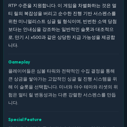
RTP 수준을 지원합니다. 이 게임을 차별화하는 것은 멀
티 릴의 복잡성을 버리고 순수한 진행 기반 서스펜스를
위한 미니멀리스트 싱글 릴 형식이며, 빈번한 소액 당첨
보다는 인내심을 강조하는 일반적인 슬롯과 대조적으
로, 만기 시 x500과 같은 상당한 지급 가능성을 제공합
니다.
Gameplay
플레이어들은 심볼 타워와 전략적인 수집 결정을 통해
큰 상금을 쌓아가는 고압적인 싱글 릴 진행 시스템을 위
해 이 슬롯을 선택합니다. 미녀와 야수 테마와 리셋의 위
험은 멀티 릴 변동성과는 다른 강렬한 서스펜스를 만듭
니다.
Special Feature