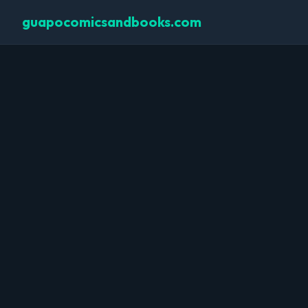
guapocomicsandbooks.com