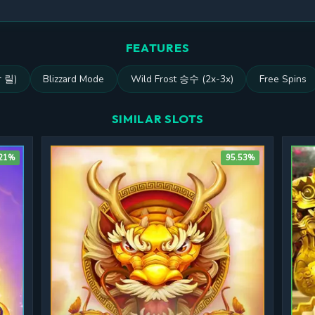
FEATURES
장 릴)
Blizzard Mode
Wild Frost 승수 (2x-3x)
Free Spins
SIMILAR SLOTS
.21%
95.53%