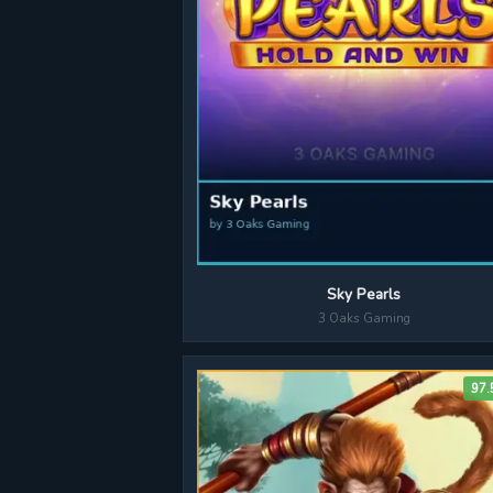
Sky Pearls
3 Oaks Gaming
97