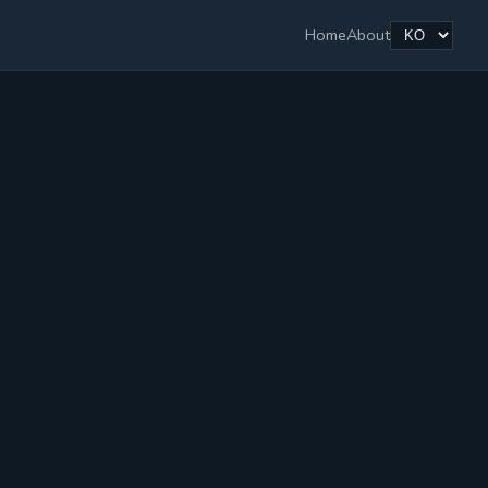
Home
About