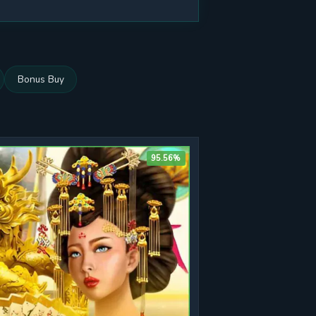
Bonus Buy
95.56%