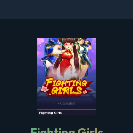
Fighting Girls