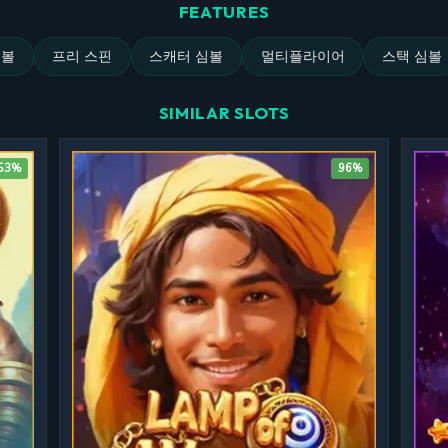
FEATURES
심볼
프리 스핀
스캐터 심볼
멀티플라이어
스택 심볼
SIMILAR SLOTS
.53%
96%