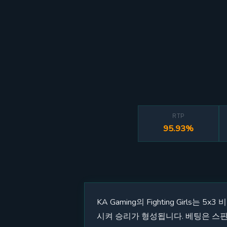
RTP
95.93%
KA Gaming의 Fighting Gir
시켜 승리가 형성됩니다. 베팅은 스핀당