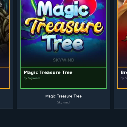
Magic Treasure Tree
Skywind