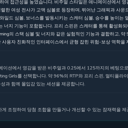
하여 접근성을 높였습니다. 비주얼 스타일은 애니메이션에서 영감
맹렬한 여성 전사가 고액 심볼로 등장하며, 뛰어난 그래픽과 사운
와일드 심볼, 보너스를 발동시키는 스캐터 심볼, 승수를 높이는 
하는 너지 기능이 포함됩니다. 프리 스핀은 스캐터를 통해 활성화
aming의 스택 심볼 및 너지와 같은 실험적인 기능과 결합하고, 약
한 사용자 친화적인 인터페이스에서 균형 잡힌 위험-보상 역학을 
션에서 영감을 받은 비주얼과 0.25에서 125까지의 베팅으로 5
ing Girls를 선택합니다. 약 96%의 RTP와 프리 스핀, 멀티플
능성과 함께 몰입감 있는 세션을 제공합니다.
묘하게 조정하여 당첨 조합을 만들거나 개선할 수 있는 잠재력을 