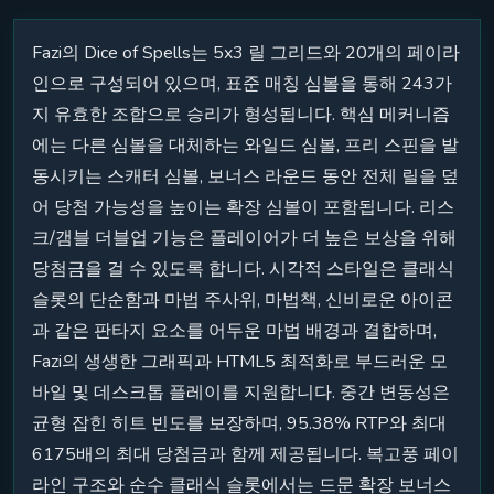
Fazi의 Dice of Spells는 5x3 릴 그리드와 20개의 페이라
인으로 구성되어 있으며, 표준 매칭 심볼을 통해 243가
지 유효한 조합으로 승리가 형성됩니다. 핵심 메커니즘
에는 다른 심볼을 대체하는 와일드 심볼, 프리 스핀을 발
동시키는 스캐터 심볼, 보너스 라운드 동안 전체 릴을 덮
어 당첨 가능성을 높이는 확장 심볼이 포함됩니다. 리스
크/갬블 더블업 기능은 플레이어가 더 높은 보상을 위해
당첨금을 걸 수 있도록 합니다. 시각적 스타일은 클래식
슬롯의 단순함과 마법 주사위, 마법책, 신비로운 아이콘
과 같은 판타지 요소를 어두운 마법 배경과 결합하며,
Fazi의 생생한 그래픽과 HTML5 최적화로 부드러운 모
바일 및 데스크톱 플레이를 지원합니다. 중간 변동성은
균형 잡힌 히트 빈도를 보장하며, 95.38% RTP와 최대
6175배의 최대 당첨금과 함께 제공됩니다. 복고풍 페이
라인 구조와 순수 클래식 슬롯에서는 드문 확장 보너스