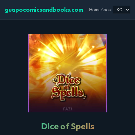
guapocomicsandbooks.com
Home
About
Dice of Spells