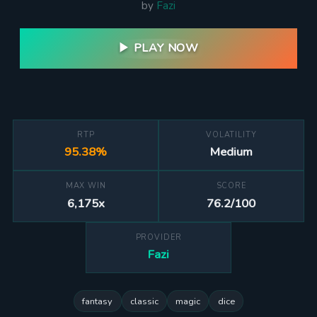
by
Fazi
▶ PLAY NOW
RTP
VOLATILITY
95.38%
Medium
MAX WIN
SCORE
6,175x
76.2/100
PROVIDER
Fazi
fantasy
classic
magic
dice