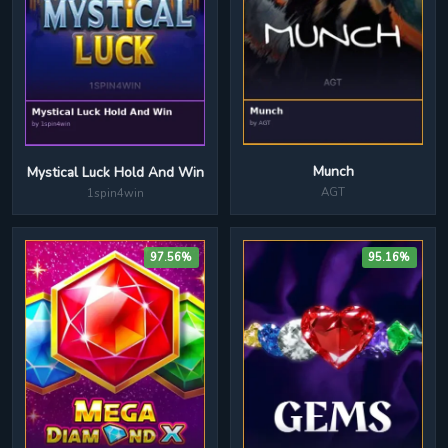
Munch
Mystical Luck Hold And Win
AGT
1spin4win
97.56%
95.16%