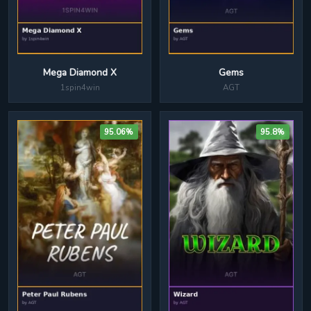
Gems
Mega Diamond X
AGT
1spin4win
95.06%
95.8%