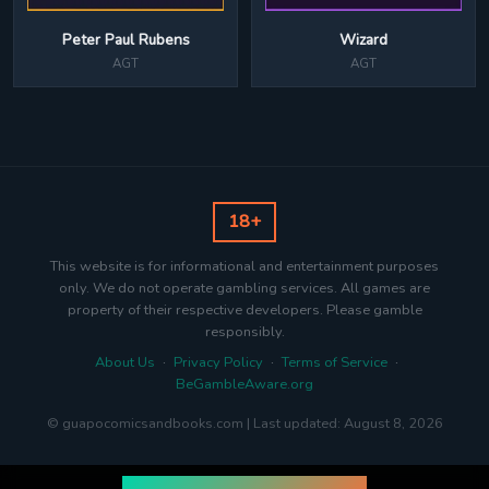
Peter Paul Rubens
Wizard
AGT
AGT
18+
This website is for informational and entertainment purposes
only. We do not operate gambling services. All games are
property of their respective developers. Please gamble
responsibly.
About Us
·
Privacy Policy
·
Terms of Service
·
BeGambleAware.org
© guapocomicsandbooks.com | Last updated: August 8, 2026