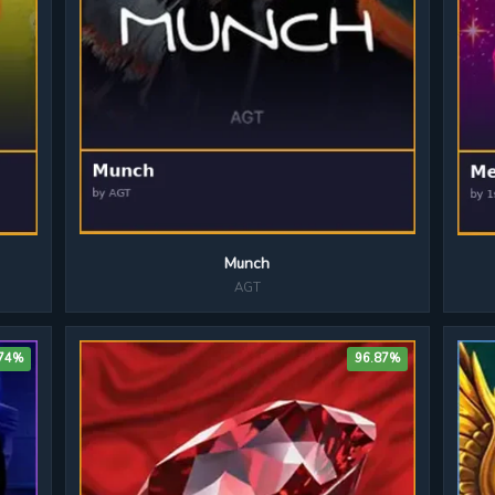
Munch
AGT
.74%
96.87%