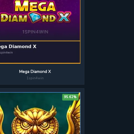
Mega Diamond X
1spin4win
95.62%