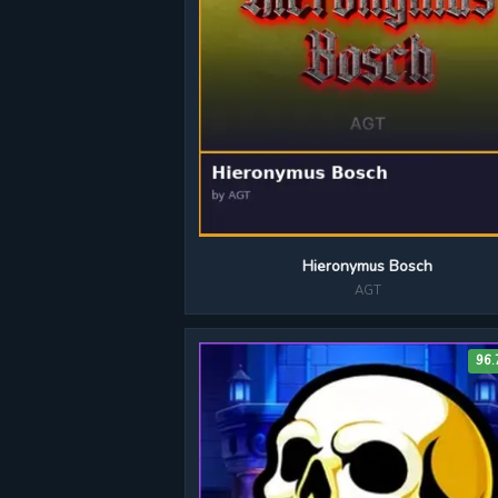
Hieronymus Bosch
AGT
96