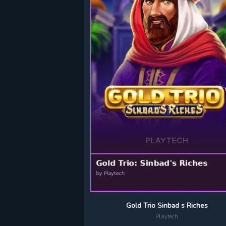
Gold Trio Sinbad s Riches
Playtech