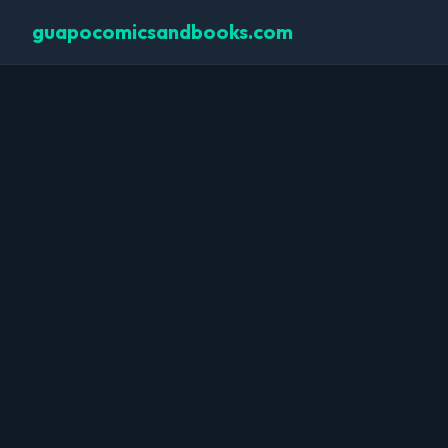
guapocomicsandbooks.com