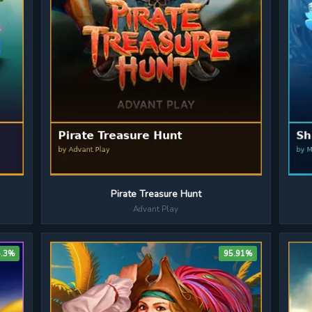
Pirate Treasure Hunt
Advant Play
5.3%
95.91%