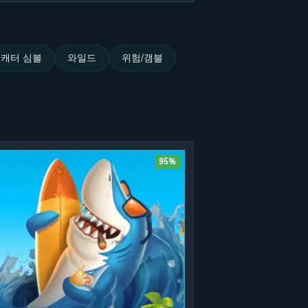
캐터 심볼
와일드
위험/갬블
95%