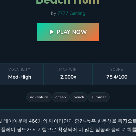
by
7777 Gaming
▶ PLAY NOW
VOLATILITY
MAX WIN
SCORE
Med-High
2,000x
75.4/100
adventure
ocean
beach
summer
t는 5-3 릴 레이아웃에 486개의 페이라인과 중간-높은 변동성을 특
플레이 필드가 5-7 행으로 확장되어 더 많은 심볼과 승리 기회를