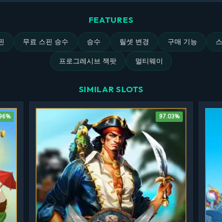
FEATURES
핀
무료 스핀 승수
승수
릴셋 변경
구매 기능
스
프로그레시브 잭팟
멀티웨이
SIMILAR SLOTS
96%
97.03%