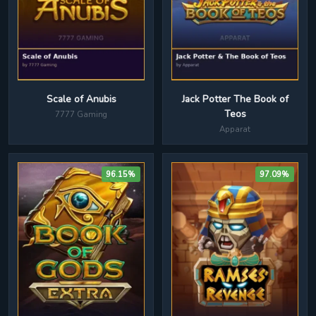
Jack Potter The Book of
Scale of Anubis
Teos
7777 Gaming
Apparat
96.15%
97.09%