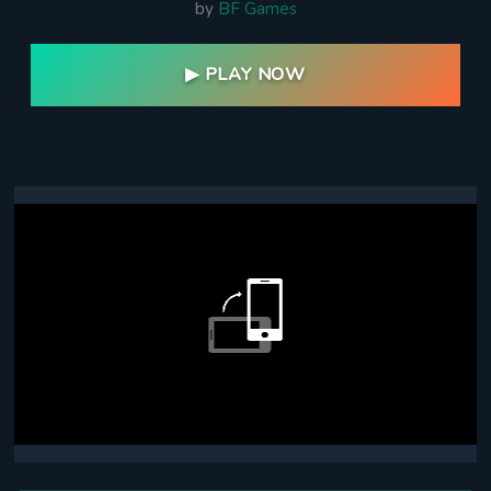
by
BF Games
▶ PLAY NOW