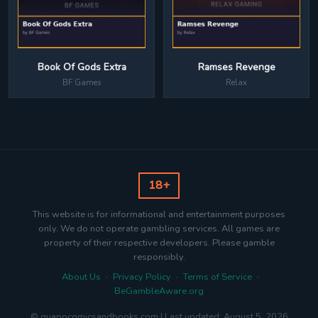
Book Of Gods Extra
Ramses Revenge
BF Games
Relax
18+
This website is for informational and entertainment purposes
only. We do not operate gambling services. All games are
property of their respective developers. Please gamble
responsibly.
About Us
·
Privacy Policy
·
Terms of Service
·
BeGambleAware.org
© guapocomicsandbooks.com | Last updated: August 5, 2026