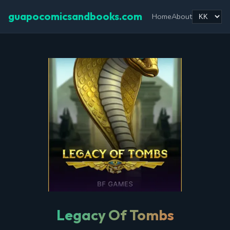
guapocomicsandbooks.com
Home
About
Legacy Of Tombs