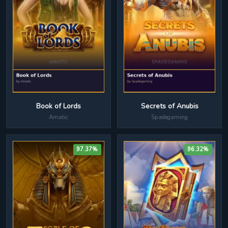
Book of Lords
Secrets of Anubis
Amatic
Spadegaming
97.37%
96.32%