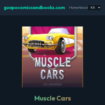
guapocomicsandbooks.com
Home
About
Muscle Cars