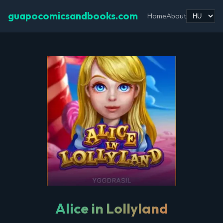
guapocomicsandbooks.com
Home
About
Alice in Lollyland