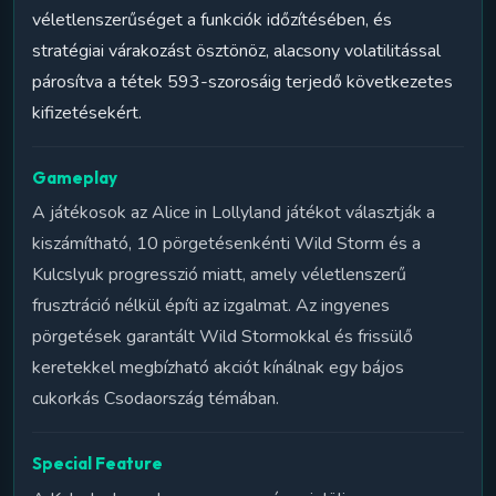
véletlenszerűséget a funkciók időzítésében, és
stratégiai várakozást ösztönöz, alacsony volatilitással
párosítva a tétek 593-szorosáig terjedő következetes
kifizetésekért.
Gameplay
A játékosok az Alice in Lollyland játékot választják a
kiszámítható, 10 pörgetésenkénti Wild Storm és a
Kulcslyuk progresszió miatt, amely véletlenszerű
frusztráció nélkül építi az izgalmat. Az ingyenes
pörgetések garantált Wild Stormokkal és frissülő
keretekkel megbízható akciót kínálnak egy bájos
cukorkás Csodaország témában.
Special Feature