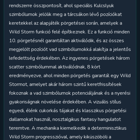
rendszerre összpontosít, ahol speciális Kulcslyuk
szimbólumok jelölik meg a tárcsákon lévő pozíciókat
keretekkel az alapjáték pörgetései során, amelyek a
Wild Storm funkció felé építkeznek. Ez a funkció minden
10. pörgetésnél garantáltan aktiválódik, és az összes
megjelölt pozíciót vad szimbólumokká alakítja a jelentős
lefedettség érdekében. Az ingyenes pörgetések három
scatter szimbólummal aktiválódnak, 8 kört
eredményezve, ahol minden pörgetés garantál egy Wild
Stormot, amelyet akár három szintű keretfrissítések
fokoznak a vad szimbólumok potenciáljának és a nyerési
gyakoriságnak növelése érdekében. A vizuális stílus
egyedi, élénk cukorkás tájakat és klasszikus pörgetési
dallamokat használ, nosztalgikus fantasy hangulatot
teremtve. A mechanika kiemelkedik a determinisztikus
Wild Storm progresszióval, amely kiküszöböli a