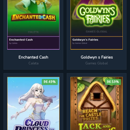
Enchanted Cash
Goldwyn s Fairies
Caleta
Games Global
96.49%
96.59%