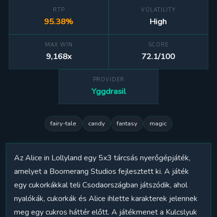
RTP
VOLATILITY
95.38%
High
MAX WIN
SCORE
9,168x
72.1/100
PROVIDER
Yggdrasil
fairy-tale
candy
fantasy
magic
Az Alice in Lollyland egy 5x3 tárcsás nyerőgépjáték,
amelyet a Boomerang Studios fejlesztett ki. A játék
egy cukorkákkal teli Csodaországban játszódik, ahol
nyalókák, cukorkák és Alice ihlette karakterek jelennek
meg egy cukros háttér előtt. A játékmenet a Kulcslyuk