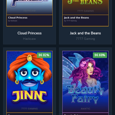
Jack and the Beans
Cloud Princess
7777 Gaming
Hacksaw
96.82%
96.68%