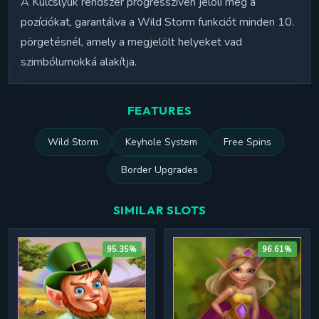
A Kulcslyuk rendszer progresszíven jelöli meg a
pozíciókat, garantálva a Wild Storm funkciót minden 10.
pörgetésnél, amely a megjelölt helyeket vad
szimbólumokká alakítja.
FEATURES
Wild Storm
Keyhole System
Free Spins
Border Upgrades
SIMILAR SLOTS
95.35%
96.61%