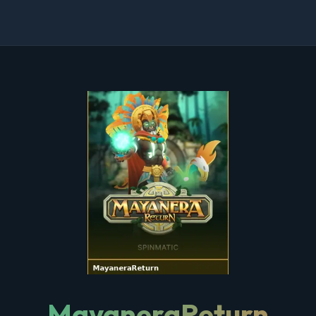
MayaneraReturn