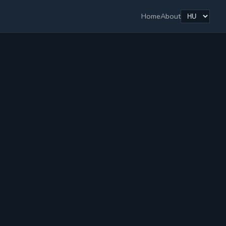
Home
About