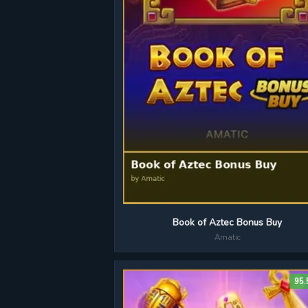
Book of Aztec Bonus Buy
Amatic
95