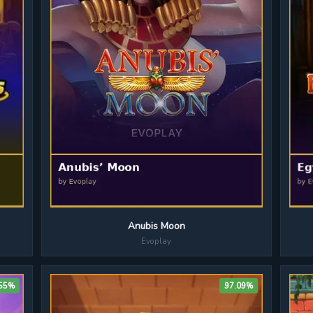
Anubis Moon
Evoplay
.55%
97.09%