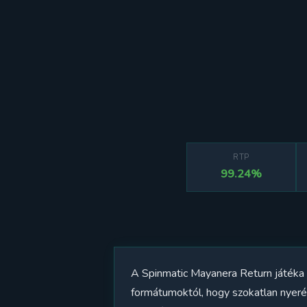
RTP
99.24%
A Spinmatic Mayanera Return játéka e
formátumoktól, hogy szokatlan nyeré