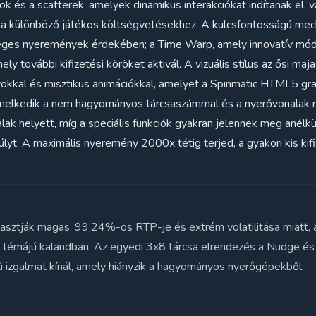
k és a scatterek, amelyek dinamikus interakciókat indítanak el, v
 a különböző játékos költségvetésekhez. A kulcsfontosságú mec
hetséges nyeremények érdekében; a Time Warp, amely innovatív mó
ly további kifizetési köröket aktivál. A vizuális stílus az ősi m
yokkal és misztikus animációkkal, amelyet a Spinmatic HTML5 gr
iemelkedik a nem hagyományos tárcsaszámmal és a nyerővonalak 
nalak helyett, míg a speciális funkciók gyakran jelennek meg anélk
úlyt. A maximális nyeremény 2000x tétig terjed, a gyakori kis kif
asztják magas, 99,24%-os RTP-je és extrém volatilitása miatt,
a témájú kalandban. Az egyedi 3x8 tárcsa elrendezés a Nudge é
izgalmat kínál, amely hiányzik a hagyományos nyerőgépekből.