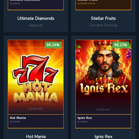
Stellar Fruits
Ultimate Diamonds
Dynabit Gaming
Apparat
96.24%
96.23%
Ignis Rex
Hot Mania