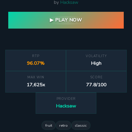
by
Hacksaw
▶ PLAY NOW
RTP
VOLATILITY
96.07%
High
MAX WIN
SCORE
17,625x
77.8/100
PROVIDER
Hacksaw
fruit
retro
classic