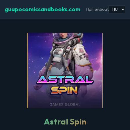
guapocomicsandbooks.com
Home
About
Astral Spin