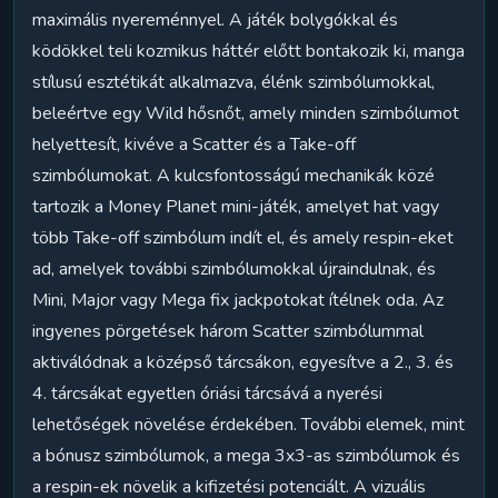
maximális nyereménnyel. A játék bolygókkal és
ködökkel teli kozmikus háttér előtt bontakozik ki, manga
stílusú esztétikát alkalmazva, élénk szimbólumokkal,
beleértve egy Wild hősnőt, amely minden szimbólumot
helyettesít, kivéve a Scatter és a Take-off
szimbólumokat. A kulcsfontosságú mechanikák közé
tartozik a Money Planet mini-játék, amelyet hat vagy
több Take-off szimbólum indít el, és amely respin-eket
ad, amelyek további szimbólumokkal újraindulnak, és
Mini, Major vagy Mega fix jackpotokat ítélnek oda. Az
ingyenes pörgetések három Scatter szimbólummal
aktiválódnak a középső tárcsákon, egyesítve a 2., 3. és
4. tárcsákat egyetlen óriási tárcsává a nyerési
lehetőségek növelése érdekében. További elemek, mint
a bónusz szimbólumok, a mega 3x3-as szimbólumok és
a respin-ek növelik a kifizetési potenciált. A vizuális