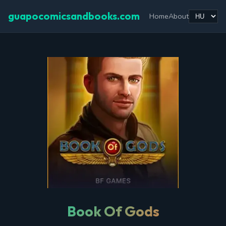
guapocomicsandbooks.com
Home
About
Book Of Gods