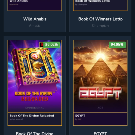
Wild Anubis
Book Of Winners Lotto
Amatic
Champion
96.02%
94.95%
EGYPT
Book Of The Divine