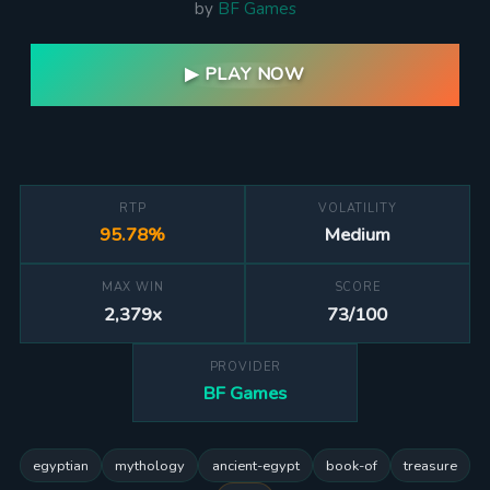
by
BF Games
▶ PLAY NOW
RTP
VOLATILITY
95.78%
Medium
MAX WIN
SCORE
2,379x
73/100
PROVIDER
BF Games
egyptian
mythology
ancient-egypt
book-of
treasure