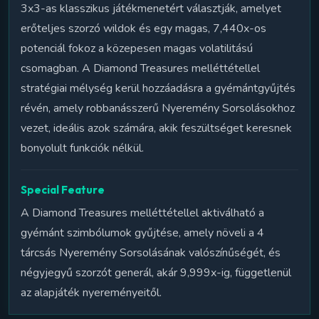
3x3-as klasszikus játékmenetért választják, amelyet
erőteljes szorzó wildok és egy magas, 7,440x-os
potenciál fokoz a közepesen magas volatilitású
csomagban. A Diamond Treasures melléttétellel
stratégiai mélység kerül hozzáadásra a gyémántgyűjtés
révén, amely robbanásszerű Nyeremény Sorsolásokhoz
vezet, ideális azok számára, akik feszültséget keresnek
bonyolult funkciók nélkül.
Special Feature
A Diamond Treasures melléttétellel aktiválható a
gyémánt szimbólumok gyűjtése, amely növeli a 4
tárcsás Nyeremény Sorsolásának valószínűségét, és
négyjegyű szorzót generál, akár 9,999x-ig, függetlenül
az alapjáték nyereményeitől.