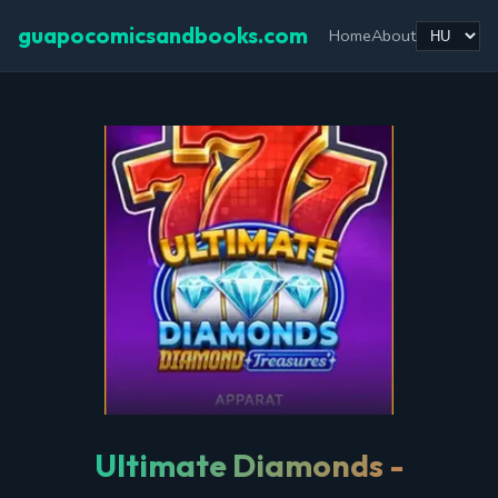
guapocomicsandbooks.com
Home
About
Ultimate Diamonds -