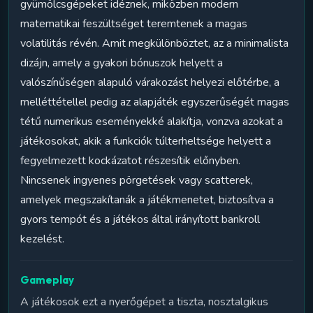
gyümölcsgépeket idéznek, miközben modern
matematikai feszültséget teremtenek a magas
volatilitás révén. Amit megkülönböztet, az a minimalista
dizájn, amely a gyakori bónuszok helyett a
valószínűségen alapuló várakozást helyezi előtérbe, a
melléttétellel pedig az alapjáték egyszerűségét magas
tétű numerikus eseményekké alakítja, vonzva azokat a
játékosokat, akik a funkciók túlterheltsége helyett a
fegyelmezett kockázatot részesítik előnyben.
Nincsenek ingyenes pörgetések vagy scatterek,
amelyek megszakítanák a játékmenetet, biztosítva a
gyors tempót és a játékos által irányított bankroll
kezelést.
Gameplay
A játékosok ezt a nyerőgépet a tiszta, nosztalgikus