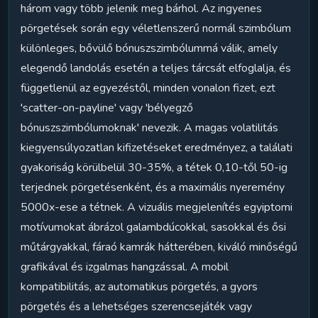
három vagy több jelenik meg bárhol. Az ingyenes
pörgetések során egy véletlenszerű normál szimbólum
különleges, bővülő bónuszszimbólummá válik, amely
elegendő landolás esetén a teljes tárcsát elfoglalja, és
függetlenül az egyezéstől, minden vonalon fizet, ezt
'scatter-on-payline' vagy 'bélyegző
bónuszszimbólumoknak' nevezik. A magas volatilitás
kiegyensúlyozatlan kifizetéseket eredményez, a találati
gyakoriság körülbelül 30-35%, a tétek 0,10-től 50-ig
terjednek pörgetésenként, és a maximális nyeremény
5000x-ese a tétnek. A vizuális megjelenítés egyiptomi
motívumokat ábrázol galambdúcokkal, sasokkal és ősi
műtárgyakkal, fáraó kamrák hátterében, kiváló minőségű
grafikával és izgalmas hangzással. A mobil
kompatibilitás, az automatikus pörgetés, a gyors
pörgetés és a lehetséges szerencsejáték vagy