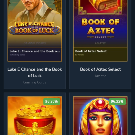
Book of Aztec Select
Luke E Chance and the Book
of Luck
Amatic
Gaming Corps
96.36%
96.33%