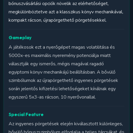
bónuszvásárlási opciók növelik az elérhetőséget,
megkülönböztetve azt a klasszikus könyv mechanikával,
kompakt rácson, újrapörgethető pörgetésekkel.
Gameplay
A játékosok ezt a nyerőgépet magas volatilitása és
5000x-es maximális nyeremény potenciálja miatt
választják egy ismerős, mégis magával ragadó
egyiptomi könyv mechanikájú beállításban. A bővülő
szimbólumok az újrapörgethető ingyenes pörgetések
során jelentős kifizetési lehetőségeket kínálnak egy
egyszerű 5x3-as rácson, 10 nyerővonallal.
Special Feature
Az ingyenes pörgetések elején kiválasztott különleges,
bővülő bónuszszimbólum elfoglalja a teljes tárcsákat, és