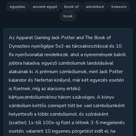
egyptian
ancient-egypt
book-of
adventure
treasure
book
Az Apparat Gaming Jack Potter and The Book of
Dynasties nyerőgépe 5x3-as tárcsakiosztással és 10
fix nyerővonallal rendelkezik, ahol a nyeremények balról
jobbra haladva, egyező szimbólumok landolásával
alakulnak ki. A prémium szimbólumok, mint Jack Potter
kalandor és Nefertari királynő, már két egyezés esetén
is fizetnek, míg az alacsony értékű
kártyaszimbólumokhoz három szükséges. A könyv
szimbólum kettős szerepet tölt be: vad szimbólumként
helyettesíti a többi szimbólumot, és szórásként
(scatter) 1x-től 100x-ig fizet a tétnek 3-5 megjelenés
esetén, valamint 10 ingyenes pörgetést indít el, ha