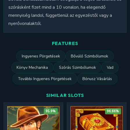
szórásként fizet mind a 10 vonalon, ha elegendő
mennyiség landol, függetlenül az egyezéstől vagy a
nyerővonalaktól.
FEATURES
Ingyenes Pörgetések
Bővülő Szimbólumok
Könyv Mechanika
Szórás Szimbólumok
Vad
További Ingyenes Pörgetések
Bónusz Vásárlás
SIMILAR SLOTS
95.9%
96.66%