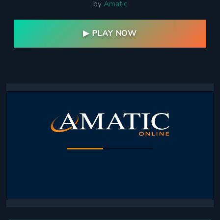
by
Amatic
▶ PLAY NOW