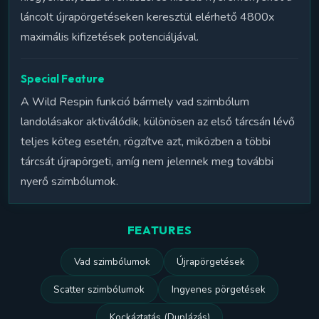
láncolt újrapörgetéseken keresztül elérhető 4800x
maximális kifizetések potenciáljával.
Special Feature
A Wild Respin funkció bármely vad szimbólum
landolásakor aktiválódik, különösen az első tárcsán lévő
teljes köteg esetén, rögzítve azt, miközben a többi
tárcsát újrapörgeti, amíg nem jelennek meg további
nyerő szimbólumok.
FEATURES
Vad szimbólumok
Újrapörgetések
Scatter szimbólumok
Ingyenes pörgetések
Kockáztatás (Duplázás)