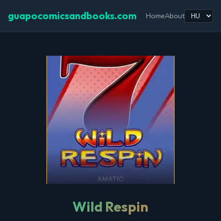
guapocomicsandbooks.com
Home
About
Wild Respin