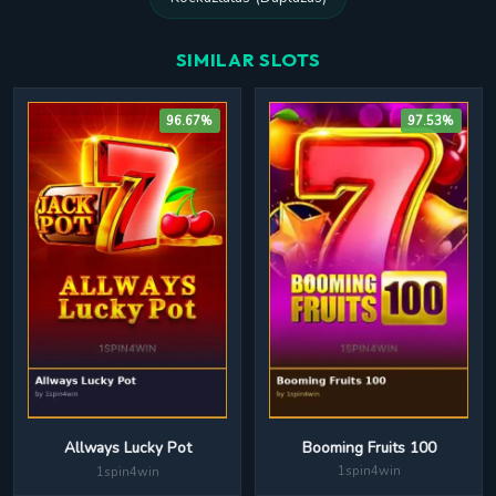
SIMILAR SLOTS
96.67%
97.53%
Booming Fruits 100
Allways Lucky Pot
1spin4win
1spin4win