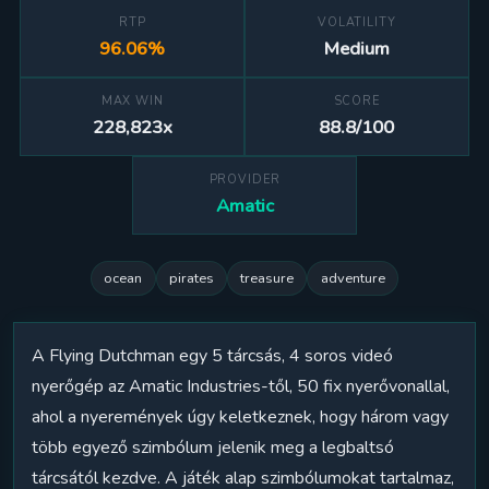
RTP
VOLATILITY
96.06%
Medium
MAX WIN
SCORE
228,823x
88.8/100
PROVIDER
Amatic
ocean
pirates
treasure
adventure
A Flying Dutchman egy 5 tárcsás, 4 soros videó
nyerőgép az Amatic Industries-től, 50 fix nyerővonallal,
ahol a nyeremények úgy keletkeznek, hogy három vagy
több egyező szimbólum jelenik meg a legbaltsó
tárcsától kezdve. A játék alap szimbólumokat tartalmaz,