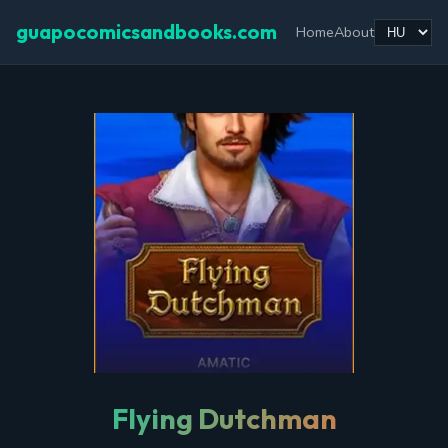
guapocomicsandbooks.com
Home
About
Flying Dutchman