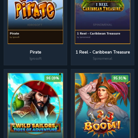
1 Reel - Caribbean Treasure
Pirate
Spinomenal
Igrosoft
96.09%
95.91%