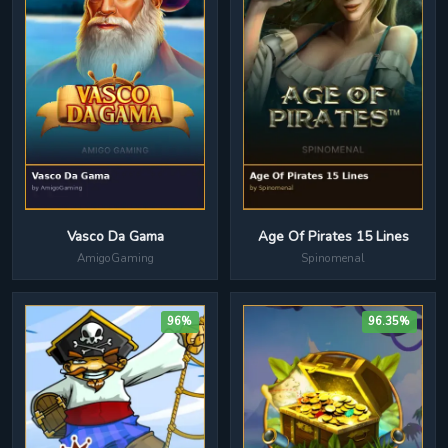
Age Of Pirates 15 Lines
Vasco Da Gama
Spinomenal
AmigoGaming
96%
96.35%