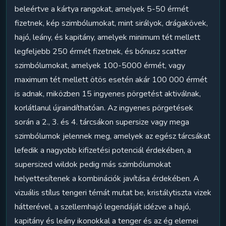
beleértve a kártya rangokat, amelyek 5-50 érmét
fizetnek, kép szimbólumokat, mint sirályok, drágakövek,
hajó, leány, és kapitány, amelyek minimum tét mellett
legfeljebb 250 érmét fizetnek, és bónusz scatter
szimbólumokat, amelyek 100-5000 érmét, vagy
maximum tét mellett ötös esetén akár 100 000 érmét
is adnak, miközben 15 ingyenes pörgetést aktiválnak,
korlátlanul újraindíthatóan. Az ingyenes pörgetések
során a 2., 3. és 4. tárcsákon supersize vagy mega
szimbólumok jelennek meg, amelyek az egész tárcsákat
lefedik a nagyobb kifizetési potenciál érdekében, a
supersized wildok pedig más szimbólumokat
helyettesítenek a kombinációk javítása érdekében. A
vizuális stílus tengeri témát mutat be, kristálytiszta vizek
hátterével, a szellemhajó legendáját idézve a hajó,
kapitány és leány ikonokkal a tenger és az ég elemei