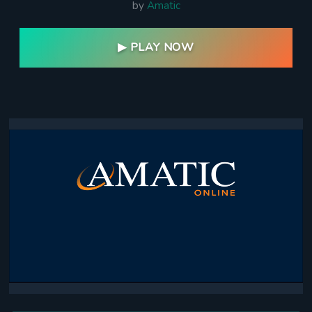
by
Amatic
▶ PLAY NOW