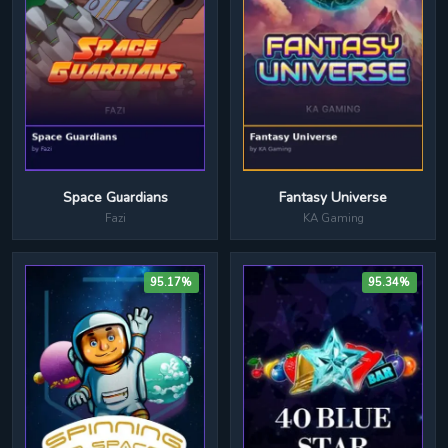
Fantasy Universe
Space Guardians
KA Gaming
Fazi
95.17%
95.34%