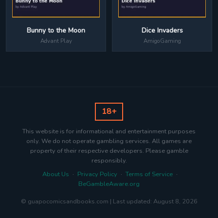
Bunny to the Moon
Dice Invaders
Advant Play
AmigoGaming
18+
This website is for informational and entertainment purposes
only. We do not operate gambling services. All games are
property of their respective developers. Please gamble
responsibly.
About Us
·
Privacy Policy
·
Terms of Service
·
BeGambleAware.org
© guapocomicsandbooks.com | Last updated: August 8, 2026