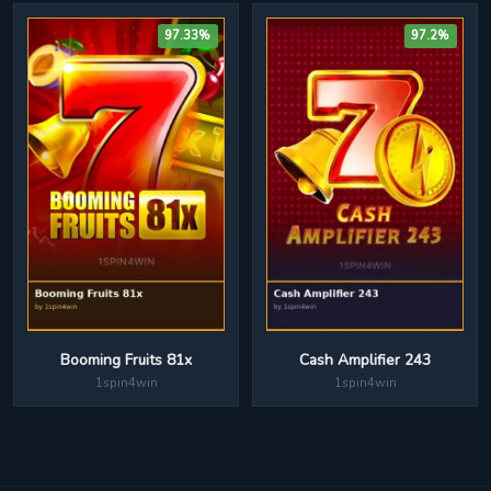
97.33%
97.2%
Cash Amplifier 243
Booming Fruits 81x
1spin4win
1spin4win