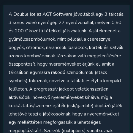
A Double Ice az AGT Software jóvoltából egy 3 tárcsás,
3 soros videó nyerőgép 27 nyerővonallal, melyen 0,50
és 200 € közötti tétekkel játszhatunk. A játékmenet a
gyümölcsszimbólumok, mint például a cseresznye,
bogyók, citromok, narancsok, barackok, körték és szilvák
azonos kombinációinak tárcsákon való megjelenítésére
összpontosít, hogy nyereményeket érjünk el, amit a
tárcsákon egymásra rakódó szimbólumok (stack
symbols) fokoznak, növelve a találati esélyt a kompakt
felületen. A progresszív jackpot véletlenszerűen
aktiválódik, növekvő nyereményeket kínálva, míg a
kockáztatás/szerencsejáték (risk/gamble) duplázó játék
lehetővé teszi a játékosoknak, hogy a nyereményüket
egy melléttéten megforgassák a lehetséges
megduplázásért. Szorzók (multipliers) vonatkoznak