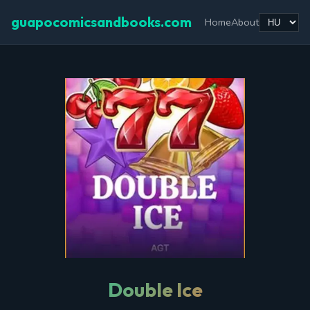
guapocomicsandbooks.com
Home
About
Double Ice