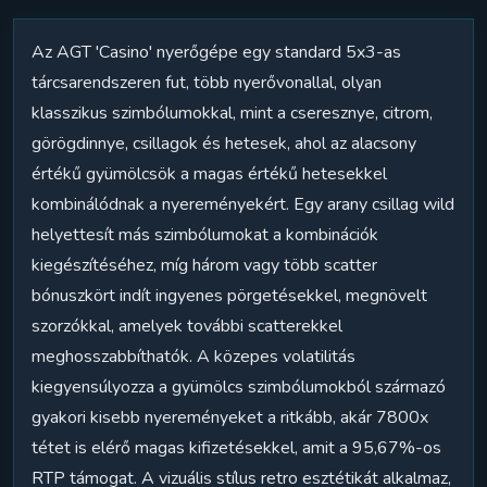
Az AGT 'Casino' nyerőgépe egy standard 5x3-as
tárcsarendszeren fut, több nyerővonallal, olyan
klasszikus szimbólumokkal, mint a cseresznye, citrom,
görögdinnye, csillagok és hetesek, ahol az alacsony
értékű gyümölcsök a magas értékű hetesekkel
kombinálódnak a nyereményekért. Egy arany csillag wild
helyettesít más szimbólumokat a kombinációk
kiegészítéséhez, míg három vagy több scatter
bónuszkört indít ingyenes pörgetésekkel, megnövelt
szorzókkal, amelyek további scatterekkel
meghosszabbíthatók. A közepes volatilitás
kiegyensúlyozza a gyümölcs szimbólumokból származó
gyakori kisebb nyereményeket a ritkább, akár 7800x
tétet is elérő magas kifizetésekkel, amit a 95,67%-os
RTP támogat. A vizuális stílus retro esztétikát alkalmaz,