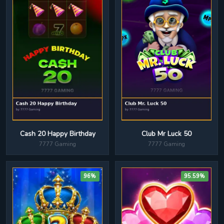
Cash 20 Happy Birthday
Club Mr Luck 50
7777 Gaming
7777 Gaming
96%
95.59%