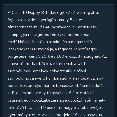
A Cash 40 Happy Birthday egy 7777 Gaming által
fejlesztett videó nyerőgép, amely 5x4-es
tárcsarendszerrel és 40 nyerővonallal rendelkezik,
ünnepi gyümölcsgépes témával, modern neon
esztétikával. A játék a alkalmi és a magas tétű
játékosokat is kiszolgálja, a fogadási lehetőségek
pörgetésenként 0,20 € és 100 € között mozognak. Az
alapvető mechanikák közé tartoznak a wild
szimbólumok, amelyek helyettesítik a többi
szimbólumot a nyerő kombinációk kialakításához, egy
bónuszkör, amelyet három bónuszszimbólum landolása
indít el, és amely egy tárgyválasztó funkciót kínál,
valamint egy kockázat/szerencse duplázó játék, amely
lehetővé teszi a játékosoknak, hogy tovább növeljék
nyereményüket. A vizuális megjelenítés a klasszikus