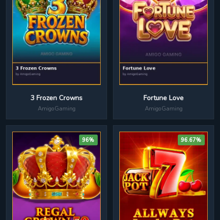
Fortune Love
3 Frozen Crowns
AmigoGaming
AmigoGaming
96%
96.67%