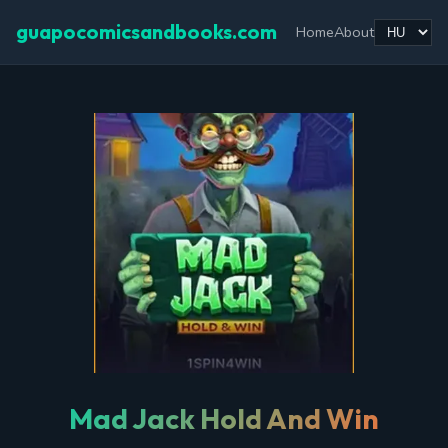
guapocomicsandbooks.com
Home
About
Mad Jack Hold And Win