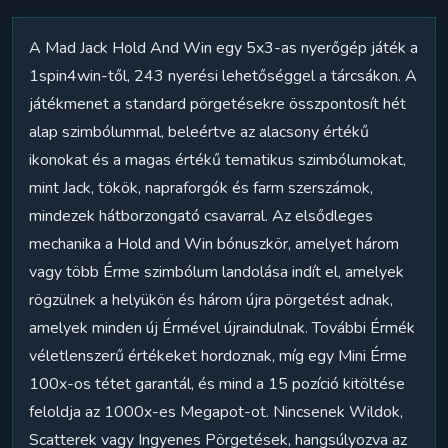
A Mad Jack Hold And Win egy 5x3-as nyerőgép játék a
1spin4win-től, 243 nyerési lehetőséggel a tárcsákon. A
játékmenet a standard pörgetésekre összpontosít hét
alap szimbólummal, beleértve az alacsony értékű
ikonokat és a magas értékű tematikus szimbólumokat,
mint Jack, tökök, napraforgók és farm szerszámok,
mindezek hátborzongató csavarral. Az elsődleges
mechanika a Hold and Win bónuszkör, amelyet három
vagy több Érme szimbólum landolása indít el, amelyek
rögzülnek a helyükön és három újra pörgetést adnak,
amelyek minden új Érmével újraindulnak. További Érmék
véletlenszerű értékeket hordoznak, míg egy Mini Érme
100x-os tétet garantál, és mind a 15 pozíció kitöltése
feloldja az 1000x-es Megapot-ot. Nincsenek Wildok,
Scatterek vagy Ingyenes Pörgetések, hangsúlyozva az