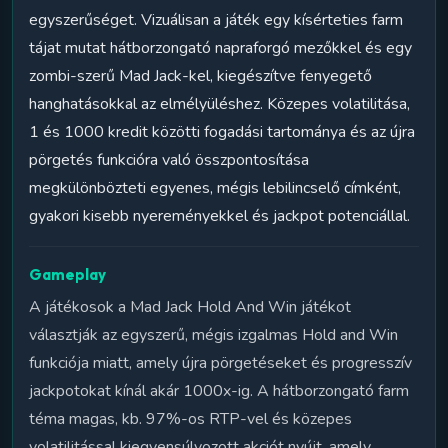
egyszerűséget. Vizuálisan a játék egy kísérteties farm
tájat mutat hátborzongató napraforgó mezőkkel és egy
zombi-szerű Mad Jack-kel, kiegészítve fenyegető
hanghatásokkal az elmélyüléshez. Közepes volatilitása,
1 és 1000 kredit közötti fogadási tartománya és az újra
pörgetés funkcióra való összpontosítása
megkülönbözteti egyenes, mégis lebilincselő címként,
gyakori kisebb nyereményekkel és jackpot potenciállal.
Gameplay
A játékosok a Mad Jack Hold And Win játékot
választják az egyszerű, mégis izgalmas Hold and Win
funkciója miatt, amely újra pörgetéseket és progresszív
jackpotokat kínál akár 1000x-ig. A hátborzongató farm
téma magas, kb. 97%-os RTP-vel és közepes
volatilitással kiegyensúlyozott akciót nyújt, amely