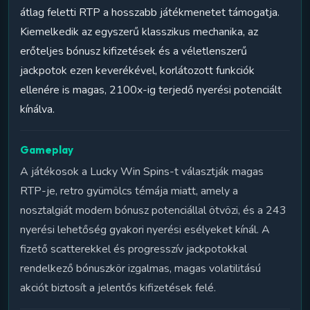
átlag feletti RTP a hosszabb játékmenetet támogatja.
Kiemelkedik az egyszerű klasszikus mechanika, az
erőteljes bónusz kifizetések és a véletlenszerű
jackpotok ezen keverékével, korlátozott funkciók
ellenére is magas, 2100x-ig terjedő nyerési potenciált
kínálva.
Gameplay
A játékosok a Lucky Win Spins-t választják magas
RTP-je, retro gyümölcs témája miatt, amely a
nosztalgiát modern bónusz potenciállal ötvözi, és a 243
nyerési lehetőség gyakori nyerési esélyeket kínál. A
fizető scatterekkel és progresszív jackpotokkal
rendelkező bónuszkör izgalmas, magas volatilitású
akciót biztosít a jelentős kifizetések felé.