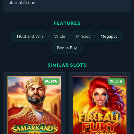
alapjátékban.
FEATURES
Hold and Win
Wilds
Minipot
Megapot
Bonus Buy
SIMILAR SLOTS
96.34%
96.36%