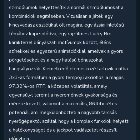
szimbólumok helyettesítik a normál szimbólumokat a
kombinációk segítésében. Vizuálisan a játék egy
kincsvadász esztétikát ölt magára, egy ázsiai ihletésű
témához kapcsolódva, egy rajzfilmes Lucky Bro
karakterrel bányászati motívumok között, élénk
színekkel és egyszerű animációkkal, amelyek a gyors
pörgetéseket és a nagy hatású bónuszokat
hangsúlyozzák. Kiemelkedő elemei közé tartozik a ritka
3x3-as formátum a gyors tempójú akcióhoz, a magas,
97,32%-os RTP, a közepes volatilitás, amely
egyensúlyt teremt a nyeremények gyakorisága és
mérete között, valamint a maximális, 8644x tétes
potenciál, ami megkülönbözteti a nagyobb tárcsás
nyerőgépektől azáltal, hogy a komplex funkciók helyett
a hatékonyságot és a jackpot vadászatot részesíti
előnyben.