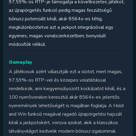
97,59%-os RTP-je támogatja a következetes játékot,
az újrapörgetés funkció pedig magas feszültségű
bónusz potenciált kínál, akár 8564x-es tétig,
megkülönböztetve azt a jackpot integrációval egy
egyenes, magas vonalszerkezetben, bonyolult
módosítók nélkül.
Gameplay
A játékosok azért választják ezt a slotot, mert magas,
97,59%-os RTP-vel és közepes volatilitással
rendelkezik, ami kiegyensúlyozott kockázatot kínál, és a
100 nyerővonalon keresztül akár 8564x-es jelentős
nyeremények lehetőségét is magában foglalja. A Hold
and Win funkció magával ragadó újrapörgetési hajszát
kínál a jackpotokért, vonzva azokat, akik a klasszikus
látványvilágot kedvelik modern bónusz izgalommal.