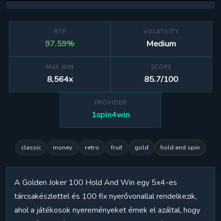
RTP
VOLATILITY
97.59%
Medium
MAX WIN
SCORE
8,564x
85.7/100
PROVIDER
1spin4win
classic
money
retro
fruit
gold
hold and spin
A Golden Joker 100 Hold And Win egy 5x4-es
tárcsakészlettel és 100 fix nyerővonallal rendelkezik,
ahol a játékosok nyereményeket érnek el azáltal, hogy