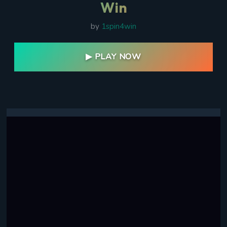
Win
by
1spin4win
▶ PLAY NOW