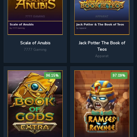
Jack Potter The Book of
Scale of Anubis
Teos
7777 Gaming
Apparat
96.15%
97.09%