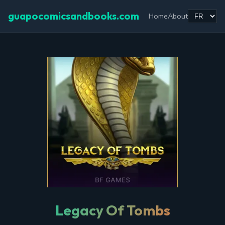
guapocomicsandbooks.com
Home
About
Legacy Of Tombs