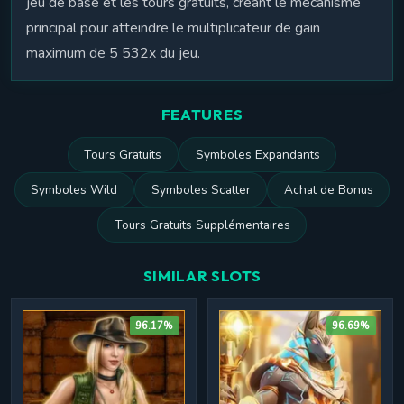
jeu de base et les tours gratuits, créant le mécanisme
principal pour atteindre le multiplicateur de gain
maximum de 5 532x du jeu.
FEATURES
Tours Gratuits
Symboles Expandants
Symboles Wild
Symboles Scatter
Achat de Bonus
Tours Gratuits Supplémentaires
SIMILAR SLOTS
96.17%
96.69%