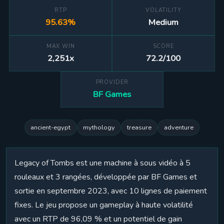
RTP
VOLATILITY
95.63%
Medium
MAX WIN
SCORE
2,251x
72.2/100
PROVIDER
BF Games
ancient-egypt
mythology
treasure
adventure
Legacy of Tombs est une machine à sous vidéo à 5
rouleaux et 3 rangées, développée par BF Games et
sortie en septembre 2023, avec 10 lignes de paiement
fixes. Le jeu propose un gameplay à haute volatilité
avec un RTP de 96,09 % et un potentiel de gain